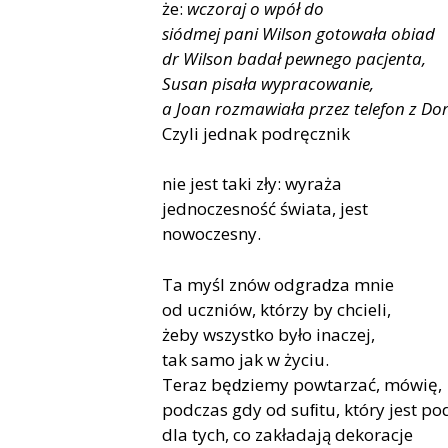
że:
wczoraj o wpół do
siódmej pani Wilson gotowała obiad
dr Wilson badał pewnego pacjenta,
Susan pisała wypracowanie,
a Joan rozmawiała przez telefon z Dor
Czyli jednak podręcznik
nie jest taki zły: wyraża
jednoczesność świata, jest
nowoczesny.
Ta myśl znów odgraǳa mnie
od uczniów, którzy by chcieli,
żeby wszystko było inaczej,
tak samo jak w życiu.
Teraz bęǳiemy powtarzać, mówię,
podczas gdy od suﬁtu, który jest po
dla tych, co zakładają dekoracje