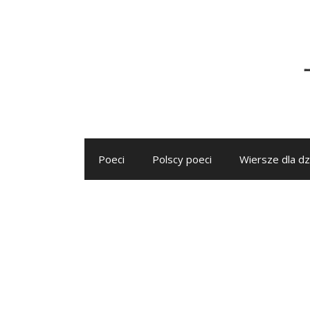
Przejdź
do
treści
Poeci
Polscy poeci
Wiersze dla dz