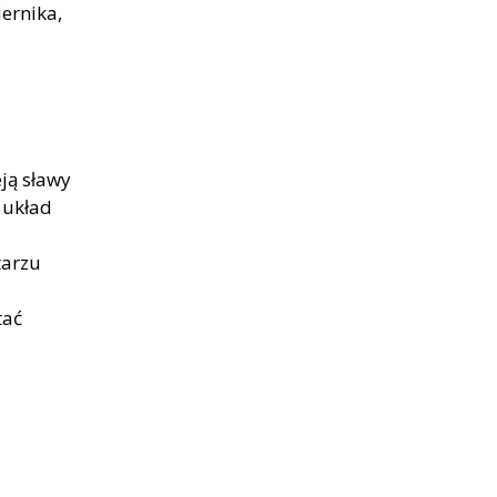
ernika,
ją sławy
 układ
tarzu
tać