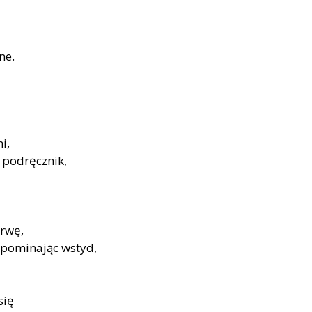
ne.
i,
 podręcznik,
erwę,
wspominając wstyd,
się