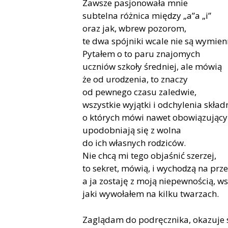
Zawsze pasjonowała mnie
subtelna różnica mięǳy „a”a „i”
oraz jak, wbrew pozorom,
te dwa spójniki wcale nie są wymien
Pytałem o to paru znajomych
uczniów szkoły średniej, ale mówią
że od uroǳenia, to znaczy
od pewnego czasu zaledwie,
wszystkie wyjątki i odchylenia składn
o których mówi nawet obowiązujący
upodobniają się z wolna
do ich własnych roǳiców.
Nie chcą mi tego objaśnić szerzej,
to sekret, mówią, i wychoǳą na prz
a ja zostaję z moją niepewnością, 
jaki wywołałem na kilku twarzach.
Zaglądam do podręcznika, okazuje 