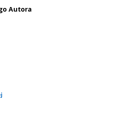
ego Autora
j