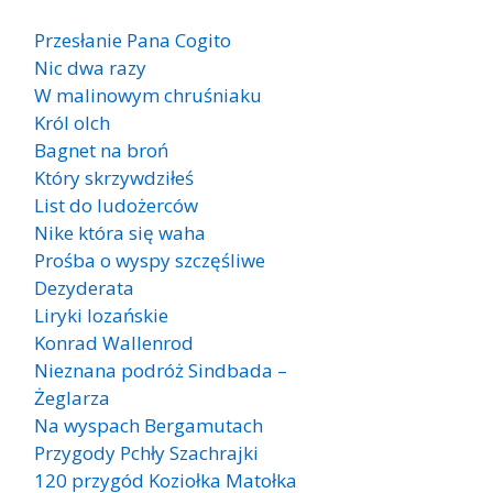
Przesłanie Pana Cogito
Nic dwa razy
W malinowym chruśniaku
Król olch
Bagnet na broń
Który skrzywdziłeś
List do ludożerców
Nike która się waha
Prośba o wyspy szczęśliwe
Dezyderata
Liryki lozańskie
Konrad Wallenrod
Nieznana podróż Sindbada –
Żeglarza
Na wyspach Bergamutach
Przygody Pchły Szachrajki
120 przygód Koziołka Matołka