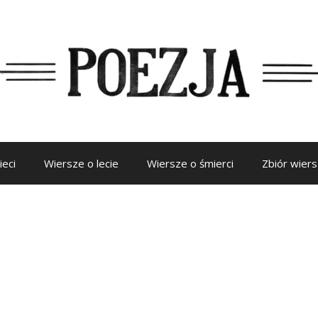
ieci
Wiersze o lecie
Wiersze o śmierci
Zbiór wier