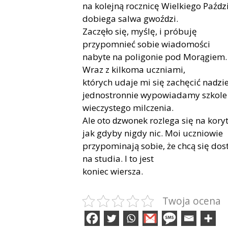
na kolejną rocznicę Wielkiego Paźǳi
dobiega salwa gwoźǳi.
Zaczęło się, myślę, i próbuję
przypomnieć sobie wiadomości
nabyte na poligonie pod Morągiem.
Wraz z kilkoma uczniami,
których udaje mi się zachęcić naǳie
jednostronnie wypowiadamy szkole
wieczystego milczenia.
Ale oto ǳwonek rozlega się na kory
jak gdyby nigdy nic. Moi uczniowie
przypominają sobie, że chcą się dos
na studia. I to jest
koniec wiersza.
Twoja ocena