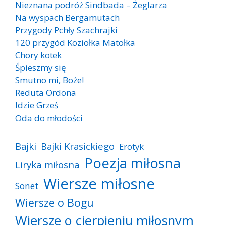
Nieznana podróż Sindbada – Żeglarza
Na wyspach Bergamutach
Przygody Pchły Szachrajki
120 przygód Koziołka Matołka
Chory kotek
Śpieszmy się
Smutno mi, Boże!
Reduta Ordona
Idzie Grześ
Oda do młodości
Bajki
Bajki Krasickiego
Erotyk
Poezja miłosna
Liryka miłosna
Wiersze miłosne
Sonet
Wiersze o Bogu
Wiersze o cierpieniu miłosnym