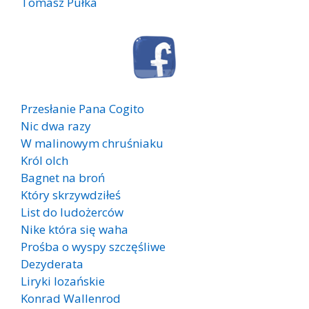
Tomasz Pułka
Przesłanie Pana Cogito
Nic dwa razy
W malinowym chruśniaku
Król olch
Bagnet na broń
Który skrzywdziłeś
List do ludożerców
Nike która się waha
Prośba o wyspy szczęśliwe
Dezyderata
Liryki lozańskie
Konrad Wallenrod