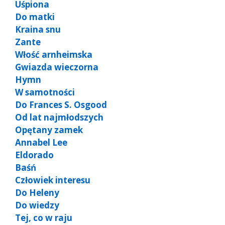
Uśpiona
Do matki
Kraina snu
Zante
Włość arnheimska
Gwiazda wieczorna
Hymn
W samotności
Do Frances S. Osgood
Od lat najmłodszych
Opętany zamek
Annabel Lee
Eldorado
Baśń
Człowiek interesu
Do Heleny
Do wiedzy
Tej, co w raju