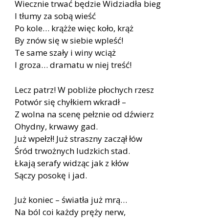
Wiecznie trwać będzie Widziadła bieg
I tłumy za sobą wieść
Po kole… krążże więc koło, krąż
By znów się w siebie wpleść!
Te same szały i winy wciąż
I groza… dramatu w niej treść!
Lecz patrz! W pobliże płochych rzesz
Potwór się chyłkiem wkradł –
Z wolna na scenę pełznie od dźwierz
Ohydny, krwawy gad.
Już wpełzł! Już straszny zaczął łów
Śród trwożnych ludzkich stad.
Łkają serafy widząc jak z kłów
Sączy posokę i jad.
Już koniec – światła już mrą…
Na ból coi każdy pręży nerw,