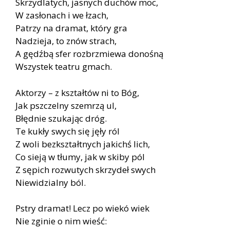
Skrzydlatych, jasnych duchów moc,
W zasłonach i we łzach,
Patrzy na dramat, który gra
Nadzieja, to znów strach,
A gędźbą sfer rozbrzmiewa donośną
Wszystek teatru gmach.
Aktorzy – z kształtów ni to Bóg,
Jak pszczelny szemrzą ul,
Błędnie szukając dróg.
Te kukły swych się jęły ról
Z woli bezkształtnych jakichś lich,
Co sieją w tłumy, jak w skiby pól
Z sępich rozwutych skrzydeł swych
Niewidzialny ból.
Pstry dramat! Lecz po wiekó wiek
Nie zginie o nim wieść: