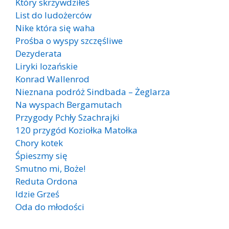
Który skrzywdziłeś
List do ludożerców
Nike która się waha
Prośba o wyspy szczęśliwe
Dezyderata
Liryki lozańskie
Konrad Wallenrod
Nieznana podróż Sindbada – Żeglarza
Na wyspach Bergamutach
Przygody Pchły Szachrajki
120 przygód Koziołka Matołka
Chory kotek
Śpieszmy się
Smutno mi, Boże!
Reduta Ordona
Idzie Grześ
Oda do młodości