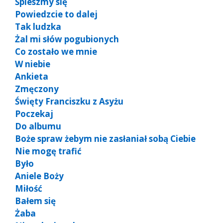
Śpieszmy się
Powiedzcie to dalej
Tak ludzka
Żal mi słów pogubionych
Co zostało we mnie
W niebie
Ankieta
Zmęczony
Święty Franciszku z Asyżu
Poczekaj
Do albumu
Boże spraw żebym nie zasłaniał sobą Ciebie
Nie mogę trafić
Było
Aniele Boży
Miłość
Bałem się
Żaba