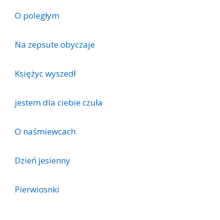
O poległym
Na zepsute obyczaje
Księżyc wyszedł
je­stem dla cie­bie czu­ła
O naśmiewcach
Dzień jesienny
Pierwiosnki