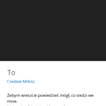
To
Czesław Miłosz
Żebym wreszcie powiedzieć mógł, co siedzi we
mnie.