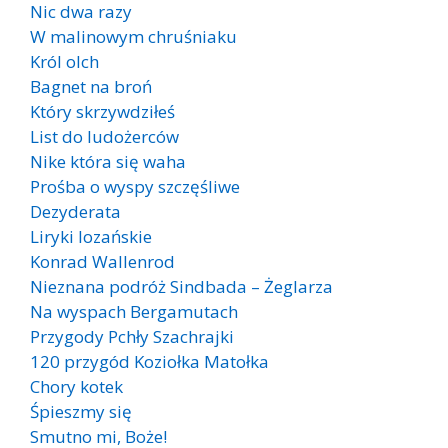
Nic dwa razy
W malinowym chruśniaku
Król olch
Bagnet na broń
Który skrzywdziłeś
List do ludożerców
Nike która się waha
Prośba o wyspy szczęśliwe
Dezyderata
Liryki lozańskie
Konrad Wallenrod
Nieznana podróż Sindbada – Żeglarza
Na wyspach Bergamutach
Przygody Pchły Szachrajki
120 przygód Koziołka Matołka
Chory kotek
Śpieszmy się
Smutno mi, Boże!