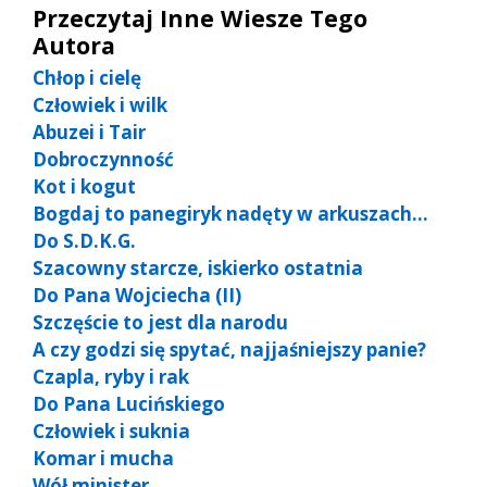
Przeczytaj Inne Wiesze Tego
Autora
Chłop i cielę
Człowiek i wilk
Abuzei i Tair
Dobroczynność
Kot i kogut
Bogdaj to panegiryk nadęty w arkuszach…
Do S.D.K.G.
Szacowny starcze, iskierko ostatnia
Do Pana Wojciecha (II)
Szczęście to jest dla narodu
A czy godzi się spytać, najjaśniejszy panie?
Czapla, ryby i rak
Do Pana Lucińskiego
Człowiek i suknia
Komar i mucha
Wół minister