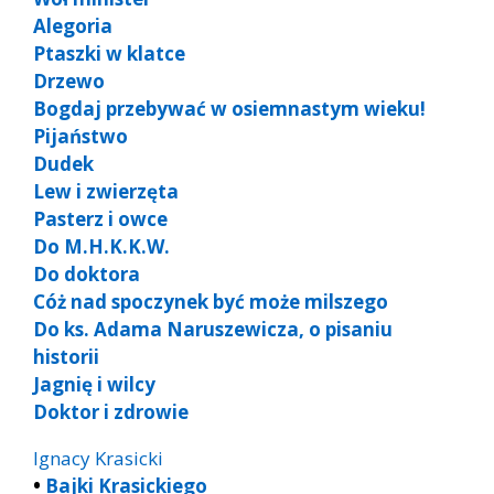
Alegoria
Ptaszki w klatce
Drzewo
Bogdaj przebywać w osiemnastym wieku!
Pijaństwo
Dudek
Lew i zwierzęta
Pasterz i owce
Do M.H.K.K.W.
Do doktora
Cóż nad spoczynek być może milszego
Do ks. Adama Naruszewicza, o pisaniu
historii
Jagnię i wilcy
Doktor i zdrowie
Ignacy Krasicki
•
Bajki Krasickiego