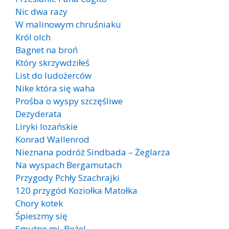
Nic dwa razy
W malinowym chruśniaku
Król olch
Bagnet na broń
Który skrzywdziłeś
List do ludożerców
Nike która się waha
Prośba o wyspy szczęśliwe
Dezyderata
Liryki lozańskie
Konrad Wallenrod
Nieznana podróż Sindbada – Żeglarza
Na wyspach Bergamutach
Przygody Pchły Szachrajki
120 przygód Koziołka Matołka
Chory kotek
Śpieszmy się
Smutno mi, Boże!