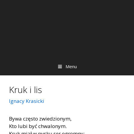
Menu
Kruk i lis
Ignacy Krasicki
Bywa często zwiedzionym,
Kto lubi być chwalonym.
Kruk miał w pysku ser ogromny;