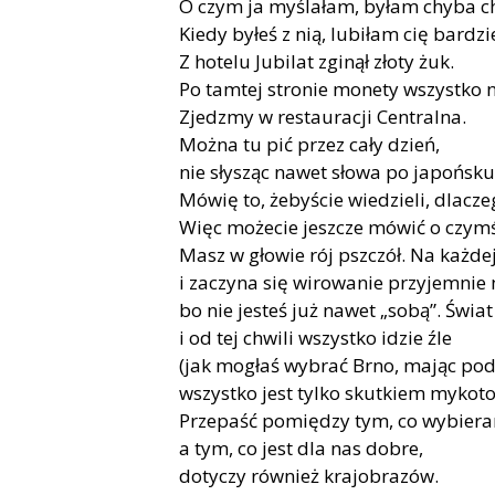
O czym ja myślałam, byłam chyba c
Kiedy byłeś z nią, lubiłam cię bardzie
Z hotelu Jubilat zginął złoty żuk.
Po tamtej stronie monety wszystko
Zjedzmy w restauracji Centralna.
Można tu pić przez cały dzień,
nie słysząc nawet słowa po japońsku
Mówię to, żebyście wiedzieli, dlaczeg
Więc możecie jeszcze mówić o czym
Masz w głowie rój pszczół. Na każde
i zaczyna się wirowanie przyjemnie
bo nie jesteś już nawet „sobą”. Świ
i od tej chwili wszystko idzie źle
(jak mogłaś wybrać Brno, mając pod 
wszystko jest tylko skutkiem mykoto
Przepaść pomiędzy tym, co wybier
a tym, co jest dla nas dobre,
dotyczy również krajobrazów.