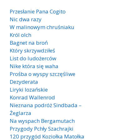
Przesłanie Pana Cogito
Nic dwa razy
W malinowym chruśniaku
Król olch
Bagnet na broń
Który skrzywdziłeś
List do ludożerców
Nike która się waha
Prośba o wyspy szczęśliwe
Dezyderata
Liryki lozańskie
Konrad Wallenrod
Nieznana podróż Sindbada –
Żeglarza
Na wyspach Bergamutach
Przygody Pchły Szachrajki
120 przygód Koziołka Matołka