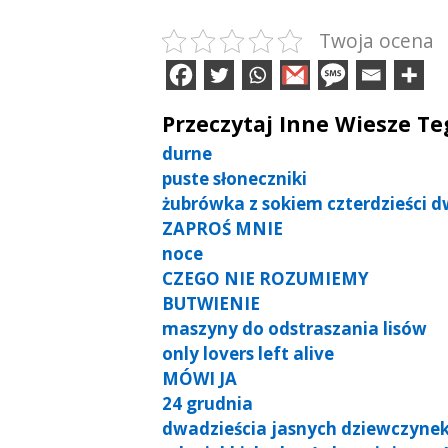
Twoja ocena
Przeczytaj Inne Wiesze T
durne
puste słoneczniki
żubrówka z sokiem czterdzieści d
ZAPROŚ MNIE
noce
CZEGO NIE ROZUMIEMY
BUTWIENIE
maszyny do odstraszania lisów
only lovers left alive
MÓWI JA
24 grudnia
dwadzieścia jasnych dziewczyne