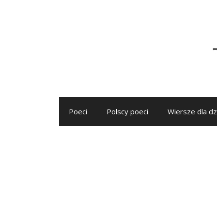
Przejdź
do
treści
Poeci
Polscy poeci
Wiersze dla dz