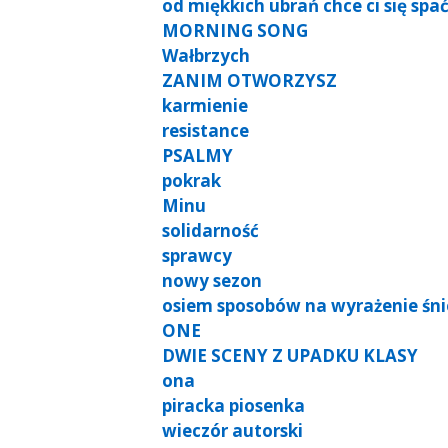
od miękkich ubrań chce ci się spa
MORNING SONG
Wałbrzych
ZANIM OTWORZYSZ
karmienie
resistance
PSALMY
pokrak
Minu
solidarność
sprawcy
nowy sezon
osiem sposobów na wyrażenie śn
ONE
DWIE SCENY Z UPADKU KLASY
ona
piracka piosenka
wieczór autorski