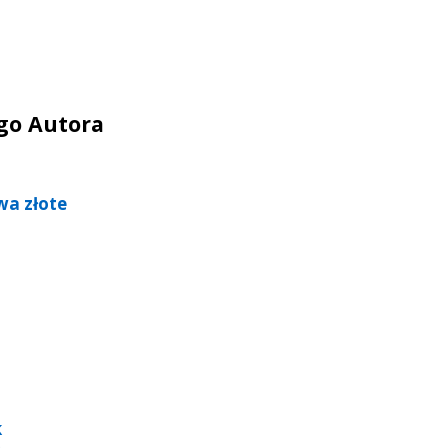
ego Autora
wa złote
k