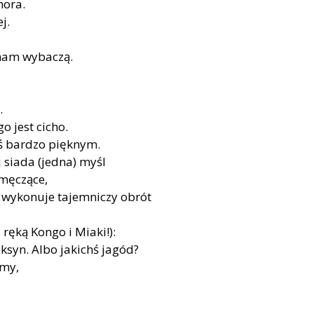
hora.
j.
 nam wybaczą.
.
o jest cicho.
ś bardzo pięknym.
j siada (jedna) myśl
 męczące,
at wykonuje tajemniczy obrót
ręką Kongo i Miaki!):
ksyn. Albo jakichś jagód?
amy,