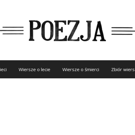
ieci
Wiersze o lecie
Wiersze o śmierci
Zbiór wier