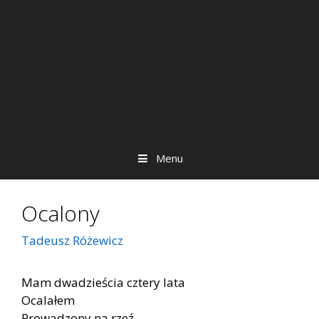
Menu
Ocalony
Tadeusz Różewicz
Mam dwa­dzie­ścia czte­ry lata
Oca­la­łem
Pro­wa­dzo­ny na rzeź.