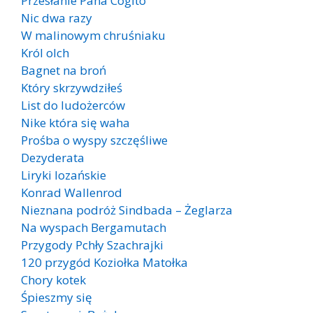
Przesłanie Pana Cogito
Nic dwa razy
W malinowym chruśniaku
Król olch
Bagnet na broń
Który skrzywdziłeś
List do ludożerców
Nike która się waha
Prośba o wyspy szczęśliwe
Dezyderata
Liryki lozańskie
Konrad Wallenrod
Nieznana podróż Sindbada – Żeglarza
Na wyspach Bergamutach
Przygody Pchły Szachrajki
120 przygód Koziołka Matołka
Chory kotek
Śpieszmy się