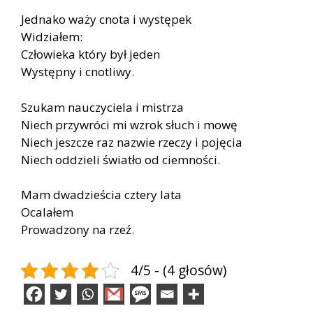
Jed­na­ko waży cno­ta i wy­stę­pek
Wi­dzia­łem:
Czło­wie­ka któ­ry był je­den
Wy­stęp­ny i cno­tli­wy.
Szu­kam na­uczy­cie­la i mi­strza
Niech przy­wró­ci mi wzrok słuch i mowę
Niech jesz­cze raz na­zwie rze­czy i po­ję­cia
Niech od­dzie­li świa­tło od ciem­no­ści.
Mam dwa­dzie­ścia czte­ry lata
Oca­la­łem
Pro­wa­dzo­ny na rzeź.
4/5 - (4 głosów)