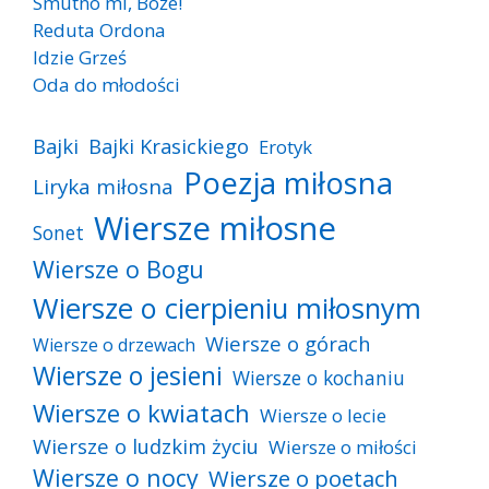
Smutno mi, Boże!
Reduta Ordona
Idzie Grześ
Oda do młodości
Bajki
Bajki Krasickiego
Erotyk
Poezja miłosna
Liryka miłosna
Wiersze miłosne
Sonet
Wiersze o Bogu
Wiersze o cierpieniu miłosnym
Wiersze o górach
Wiersze o drzewach
Wiersze o jesieni
Wiersze o kochaniu
Wiersze o kwiatach
Wiersze o lecie
Wiersze o ludzkim życiu
Wiersze o miłości
Wiersze o nocy
Wiersze o poetach