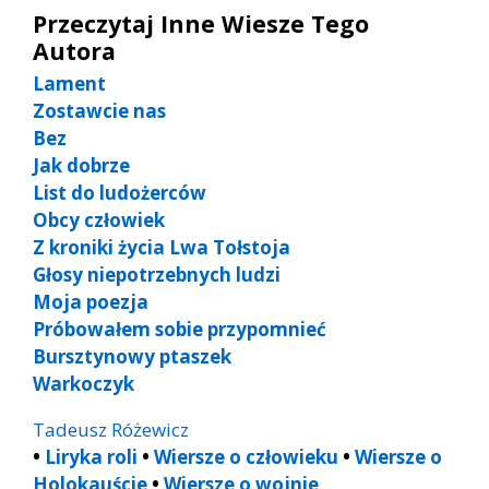
Przeczytaj Inne Wiesze Tego
Autora
Lament
Zostawcie nas
Bez
Jak dobrze
List do ludożerców
Obcy człowiek
Z kroniki życia Lwa Tołstoja
Głosy niepotrzebnych ludzi
Moja poezja
Próbowałem sobie przypomnieć
Bursztynowy ptaszek
Warkoczyk
Tadeusz Różewicz
•
Liryka roli
•
Wiersze o człowieku
•
Wiersze o
Holokauście
•
Wiersze o wojnie