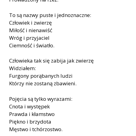
To są na­zwy pu­ste i jed­no­znacz­ne:
Czło­wiek i zwie­rzę
Mi­łość i nie­na­wiść
Wróg i przy­ja­ciel
Ciem­ność i świa­tło.
Czło­wie­ka tak się za­bi­ja jak zwie­rzę
Wi­dzia­łem:
Fur­go­ny po­rą­ba­nych lu­dzi
Któ­rzy nie zo­sta­ną zba­wie­ni.
Po­ję­cia są tyl­ko wy­ra­za­mi:
Cno­ta i wy­stę­pek
Praw­da i kłam­stwo
Pięk­no i brzy­do­ta
Mę­stwo i tchó­rzo­stwo.