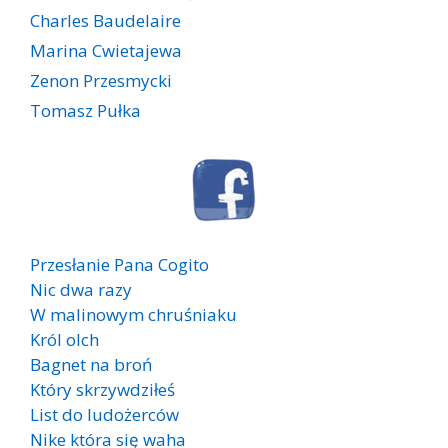
Charles Baudelaire
Marina Cwietajewa
Zenon Przesmycki
Tomasz Pułka
Przesłanie Pana Cogito
Nic dwa razy
W malinowym chruśniaku
Król olch
Bagnet na broń
Który skrzywdziłeś
List do ludożerców
Nike która się waha