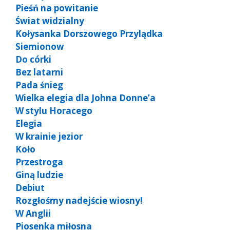
Pieśń na powitanie
Świat widzialny
Kołysanka Dorszowego Przylądka
Siemionow
Do córki
Bez latarni
Pada śnieg
Wielka elegia dla Johna Donne’a
W stylu Horacego
Elegia
W krainie jezior
Koło
Przestroga
Giną ludzie
Debiut
Rozgłośmy nadejście wiosny!
W Anglii
Piosenka miłosna