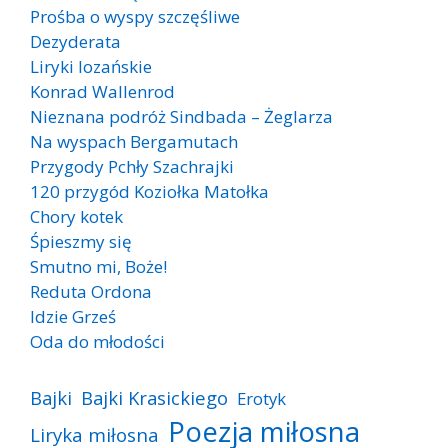
Prośba o wyspy szczęśliwe
Dezyderata
Liryki lozańskie
Konrad Wallenrod
Nieznana podróż Sindbada – Żeglarza
Na wyspach Bergamutach
Przygody Pchły Szachrajki
120 przygód Koziołka Matołka
Chory kotek
Śpieszmy się
Smutno mi, Boże!
Reduta Ordona
Idzie Grześ
Oda do młodości
Bajki
Bajki Krasickiego
Erotyk
Poezja miłosna
Liryka miłosna