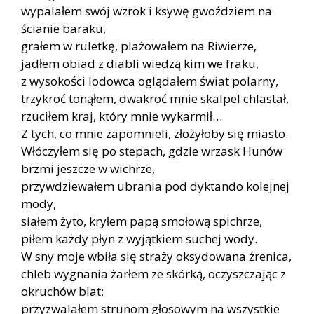
wypalałem swój wzrok i ksywę gwoździem na
ścianie baraku,
grałem w ruletkę, plażowałem na Riwierze,
jadłem obiad z diabli wiedzą kim we fraku,
z wysokości lodowca oglądałem świat polarny,
trzykroć tonąłem, dwakroć mnie skalpel chlastał,
rzuciłem kraj, który mnie wykarmił…
Z tych, co mnie zapomnieli, złożyłoby się miasto.
Włóczyłem się po stepach, gdzie wrzask Hunów
brzmi jeszcze w wichrze,
przywdziewałem ubrania pod dyktando kolejnej
mody,
siałem żyto, kryłem papą smołową spichrze,
piłem każdy płyn z wyjątkiem suchej wody.
W sny moje wbiła się straży oksydowana źrenica,
chleb wygnania żarłem ze skórką, oczyszczając z
okruchów blat;
przyzwalałem strunom głosowym na wszystkie