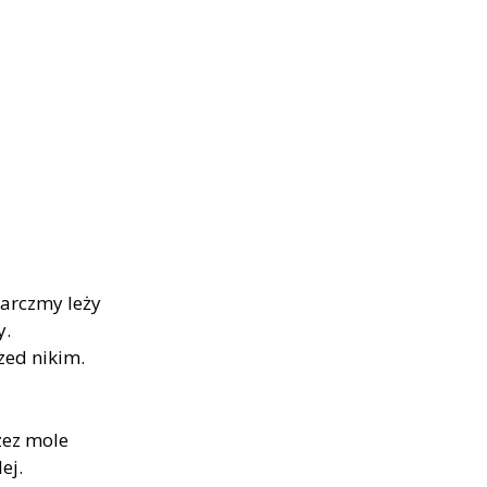
karczmy leży
y.
zed nikim.
zez mole
ej.