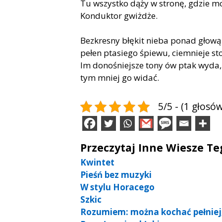
Tu wszystko dąży w stronę, gdzie mor
Konduktor gwiżdże.
Bezkresny błękit nieba ponad głową
pełen ptasiego śpiewu, ciemnieje s
Im donośniejsze tony ów ptak wyda,
tym mniej go widać.
5/5 - (1 głosów
Przeczytaj Inne Wiesze T
Kwintet
Pieśń bez muzyki
W stylu Horacego
Szkic
Rozumiem: można kochać pełniej