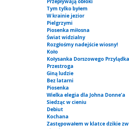
Przepływają obłoki
Tym tylko byłem
W krainie jezior
Pielgrzymi
Piosenka miłosna
Świat widzialny
Rozgłośmy nadejście wiosny!
Koło
Kołysanka Dorszowego Przylądk
Przestroga
Giną ludzie
Bez latarni
Piosenka
Wielka elegia dla Johna Donne’a
Siedząc w cieniu
Debiut
Kochana
Zastępowałem w klatce dzikie zw