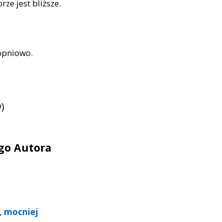
ze jest bliższe.
topniowo.
)
ego Autora
, mocniej