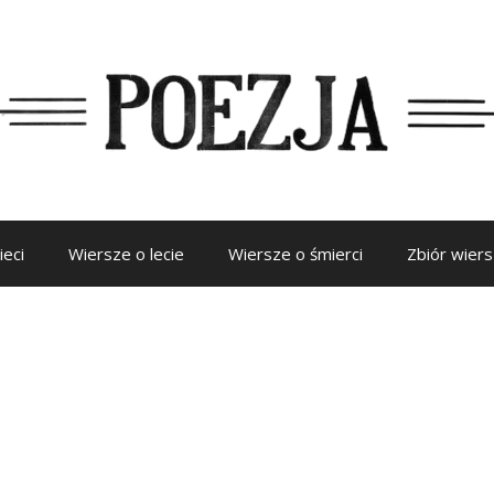
ieci
Wiersze o lecie
Wiersze o śmierci
Zbiór wier