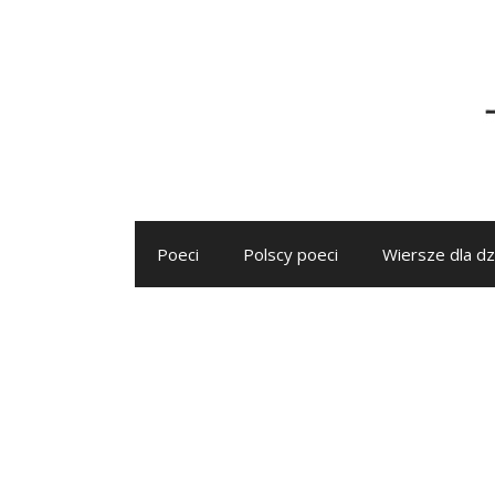
Przejdź
do
treści
Poeci
Polscy poeci
Wiersze dla dz