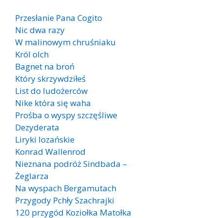
Przesłanie Pana Cogito
Nic dwa razy
W malinowym chruśniaku
Król olch
Bagnet na broń
Który skrzywdziłeś
List do ludożerców
Nike która się waha
Prośba o wyspy szczęśliwe
Dezyderata
Liryki lozańskie
Konrad Wallenrod
Nieznana podróż Sindbada –
Żeglarza
Na wyspach Bergamutach
Przygody Pchły Szachrajki
120 przygód Koziołka Matołka