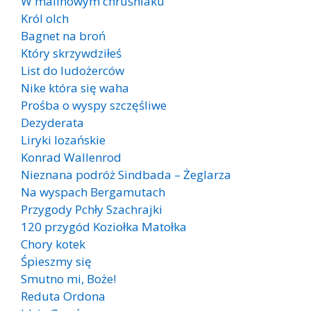
W malinowym chruśniaku
Król olch
Bagnet na broń
Który skrzywdziłeś
List do ludożerców
Nike która się waha
Prośba o wyspy szczęśliwe
Dezyderata
Liryki lozańskie
Konrad Wallenrod
Nieznana podróż Sindbada – Żeglarza
Na wyspach Bergamutach
Przygody Pchły Szachrajki
120 przygód Koziołka Matołka
Chory kotek
Śpieszmy się
Smutno mi, Boże!
Reduta Ordona