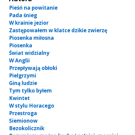
Pieśń na powitanie
Pada śnieg
W krainie jezior
Zastępowałem w klatce dzikie zwierzę
Piosenka miłosna
Piosenka
Świat widzialny
W Anglii
Przepływają obłoki
Pielgrzymi
Giną ludzie
Tym tylko byłem
Kwintet
W stylu Horacego
Przestroga
Siemionow
Bezokolicznik