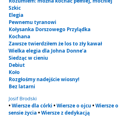
Rozumiem: można kochać pełniej, mocniej
Szkic
Elegia
Pewnemu tyranowi
Kołysanka Dorszowego Przylądka
Kochana
Zawsze twierdziłem że los to zły kawał
Wielka elegia dla Johna Donne’a
Siedząc w cieniu
Debiut
Koło
Rozgłośmy nadejście wiosny!
Bez latarni
Josif Brodski
•
Wiersze dla córki
•
Wiersze o ojcu
•
Wiersze o
sensie życia
•
Wiersze z dedykacją