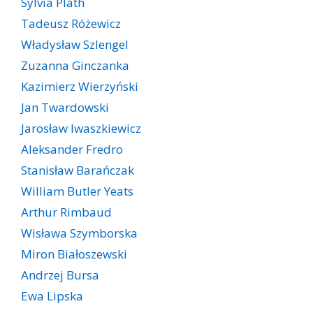
Sylvia Plath
Tadeusz Różewicz
Władysław Szlengel
Zuzanna Ginczanka
Kazimierz Wierzyński
Jan Twardowski
Jarosław Iwaszkiewicz
Aleksander Fredro
Stanisław Barańczak
William Butler Yeats
Arthur Rimbaud
Wisława Szymborska
Miron Białoszewski
Andrzej Bursa
Ewa Lipska