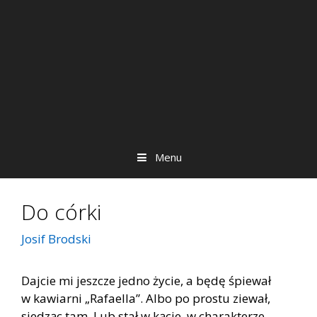
Menu
Do córki
Josif Brodski
Dajcie mi jeszcze jedno życie, a będę śpiewał
w kawiarni „Rafaella”. Albo po prostu ziewał,
siedząc tam. Lub stał w kącie, w charakterze