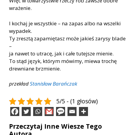
Więc w towarzystwie rzeczy rób zawsze dobre
wrażenie.
I kochaj je wszystkie – na zapas albo na wszelki
wypadek.
Ty zresztą zapamiętasz może jakieś zarysy blade
–
ja nawet to utracę, jak i całe tutejsze mienie.
To stąd język, którym mówimy, miewa trochę
drewniane brzmienie.
przekład
Stanisław Barańczak
5/5 - (1 głosów)
Przeczytaj Inne Wiesze Tego
Autora