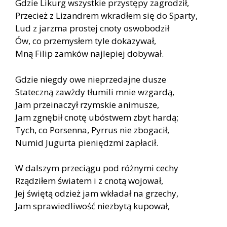
Gdzie Likurg wszystkie przystępy zagrodził,
Przecież z Lizandrem wkradłem się do Sparty,
Lud z jarzma prostej cnoty oswobodził
Ów, co przemysłem tyle dokazywał,
Mną Filip zamków najlepiej dobywał.
Gdzie niegdy owe nieprzedajne dusze
Stateczną zawżdy tłumili mnie wzgardą,
Jam przeinaczył rzymskie animusze,
Jam zgnębił cnotę ubóstwem zbyt hardą;
Tych, co Porsenna, Pyrrus nie zbogacił,
Numid Jugurta pieniędzmi zapłacił.
W dalszym przeciągu pod różnymi cechy
Rządziłem światem i z cnotą wojował,
Jej świętą odzież jam wkładał na grzechy,
Jam sprawiedliwość niezbytą kupował,