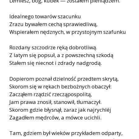
Lemiesz, bóg, kubek — zostałem pieniądzem.
Idealnego towarów szacunku
Zrazu bywałem cechą sprawiedliwą,
Wspierałem nędznych, w przystojnym szafunku
Rozdany szczodrze ręką dobrotliwą.
Z latym się popsuł, a z powszechną szkodą
Stałem się niecnot i zdrady nadgrodą.
Dopierom poznał dzielność przedtem skrytą,
Skorom się w rękach bezbożnych obaczył:
Zacząłem rządzić rzecząpospolitą,
Jam prawa znosił, stanowił, tłumaczył.
Skorom gdzie błysnął, zaraz jak najrychléj
Zagadłem mędrców, a mówce ucichli.
Tam, gdziem był wieków przykładem odparty,