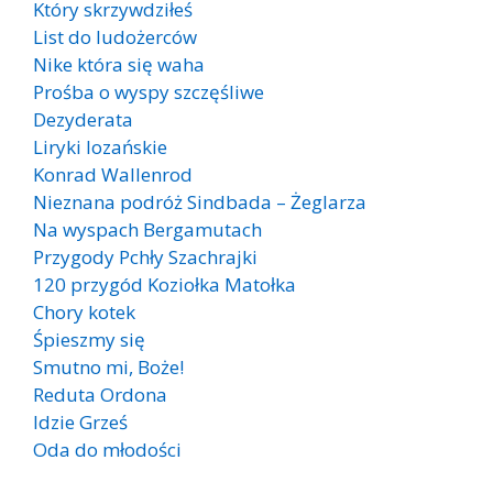
Który skrzywdziłeś
List do ludożerców
Nike która się waha
Prośba o wyspy szczęśliwe
Dezyderata
Liryki lozańskie
Konrad Wallenrod
Nieznana podróż Sindbada – Żeglarza
Na wyspach Bergamutach
Przygody Pchły Szachrajki
120 przygód Koziołka Matołka
Chory kotek
Śpieszmy się
Smutno mi, Boże!
Reduta Ordona
Idzie Grześ
Oda do młodości