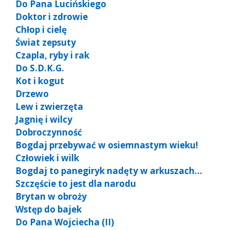
Do Pana Lucińskiego
Doktor i zdrowie
Chłop i cielę
Świat zepsuty
Czapla, ryby i rak
Do S.D.K.G.
Kot i kogut
Drzewo
Lew i zwierzęta
Jagnię i wilcy
Dobroczynność
Bogdaj przebywać w osiemnastym wieku!
Człowiek i wilk
Bogdaj to panegiryk nadęty w arkuszach…
Szczęście to jest dla narodu
Brytan w obroży
Wstęp do bajek
Do Pana Wojciecha (II)