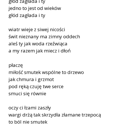
głód zagłada i ty
jedno to jest od wieków
głód zagłada i ty
wiatr wieje z siwej nicości
świt nieznany ma zimny oddech
aleś ty jak woda rzeźwiąca
a my razem jak miecz i dłoń
płaczę
miłość smutek wspólne to drzewo
jak chmura i grzmot
pod ręką czuję twe serce
smuci się równie
oczy ci łzami zaszły
wargi drżą tak skrzydła złamane trzepocą
to ból nie smutek