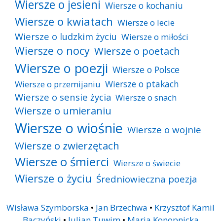
Wiersze o jesieni
Wiersze o kochaniu
Wiersze o kwiatach
Wiersze o lecie
Wiersze o ludzkim życiu
Wiersze o miłości
Wiersze o nocy
Wiersze o poetach
Wiersze o poezji
Wiersze o Polsce
Wiersze o ptakach
Wiersze o przemijaniu
Wiersze o sensie życia
Wiersze o snach
Wiersze o umieraniu
Wiersze o wiośnie
Wiersze o wojnie
Wiersze o zwierzętach
Wiersze o śmierci
Wiersze o świecie
Wiersze o życiu
Średniowieczna poezja
Wisława Szymborska
•
Jan Brzechwa
•
Krzysztof Kamil
Baczyński
•
Julian Tuwim
•
Maria Konopnicka