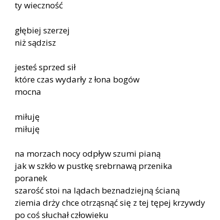
ty wieczność
głębiej szerzej
niż sądzisz
jesteś sprzed sił
które czas wydarły z łona bogów
mocna
miłuję
miłuję
na morzach nocy odpływ szumi pianą
jak w szkło w pustkę srebrnawą przenika
poranek
szarość stoi na lądach beznadziejną ścianą
ziemia drży chce otrząsnąć się z tej tępej krzywdy
po coś słuchał człowieku