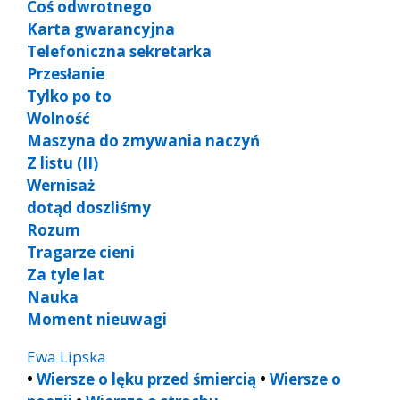
Coś odwrotnego
Karta gwarancyjna
Telefoniczna sekretarka
Przesłanie
Tylko po to
Wolność
Maszyna do zmywania naczyń
Z listu (II)
Wernisaż
dotąd doszliśmy
Rozum
Tragarze cieni
Za tyle lat
Nauka
Moment nieuwagi
Ewa Lipska
•
Wiersze o lęku przed śmiercią
•
Wiersze o