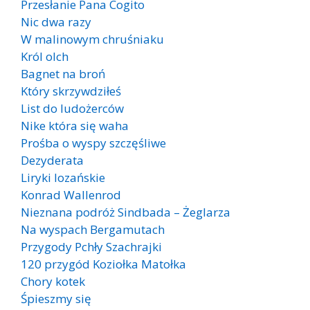
Przesłanie Pana Cogito
Nic dwa razy
W malinowym chruśniaku
Król olch
Bagnet na broń
Który skrzywdziłeś
List do ludożerców
Nike która się waha
Prośba o wyspy szczęśliwe
Dezyderata
Liryki lozańskie
Konrad Wallenrod
Nieznana podróż Sindbada – Żeglarza
Na wyspach Bergamutach
Przygody Pchły Szachrajki
120 przygód Koziołka Matołka
Chory kotek
Śpieszmy się