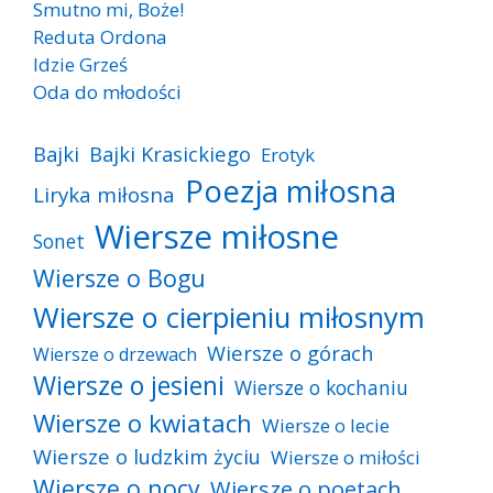
Smutno mi, Boże!
Reduta Ordona
Idzie Grześ
Oda do młodości
Bajki
Bajki Krasickiego
Erotyk
Poezja miłosna
Liryka miłosna
Wiersze miłosne
Sonet
Wiersze o Bogu
Wiersze o cierpieniu miłosnym
Wiersze o górach
Wiersze o drzewach
Wiersze o jesieni
Wiersze o kochaniu
Wiersze o kwiatach
Wiersze o lecie
Wiersze o ludzkim życiu
Wiersze o miłości
Wiersze o nocy
Wiersze o poetach