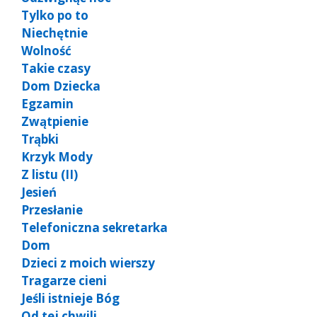
Tylko po to
Niechętnie
Wolność
Takie czasy
Dom Dziecka
Egzamin
Zwątpienie
Trąbki
Krzyk Mody
Z listu (II)
Jesień
Przesłanie
Telefoniczna sekretarka
Dom
Dzieci z moich wierszy
Tragarze cieni
Jeśli istnieje Bóg
Od tej chwili