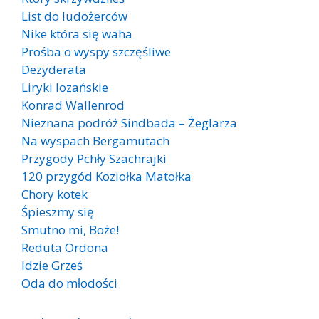
List do ludożerców
Nike która się waha
Prośba o wyspy szczęśliwe
Dezyderata
Liryki lozańskie
Konrad Wallenrod
Nieznana podróż Sindbada – Żeglarza
Na wyspach Bergamutach
Przygody Pchły Szachrajki
120 przygód Koziołka Matołka
Chory kotek
Śpieszmy się
Smutno mi, Boże!
Reduta Ordona
Idzie Grześ
Oda do młodości