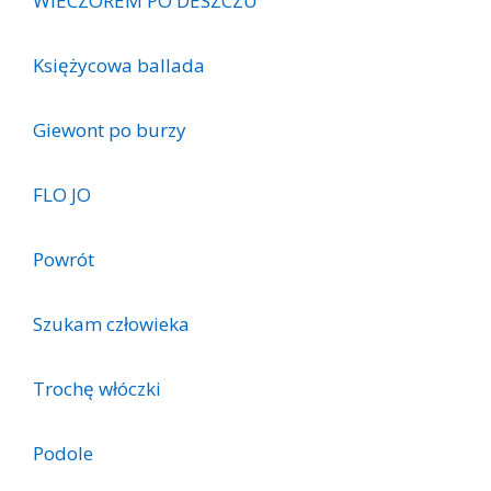
WIECZOREM PO DESZCZU
Księżycowa ballada
Giewont po burzy
FLO JO
Powrót
Szukam człowieka
Trochę włóczki
Podole