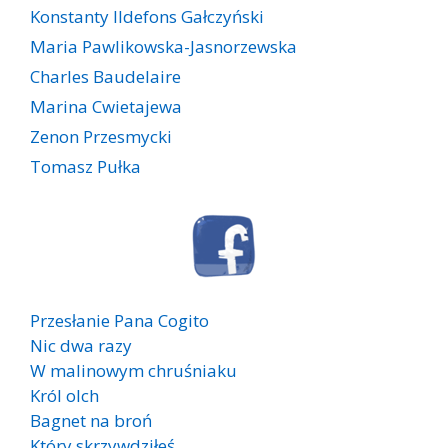
Konstanty Ildefons Gałczyński
Maria Pawlikowska-Jasnorzewska
Charles Baudelaire
Marina Cwietajewa
Zenon Przesmycki
Tomasz Pułka
Przesłanie Pana Cogito
Nic dwa razy
W malinowym chruśniaku
Król olch
Bagnet na broń
Który skrzywdziłeś