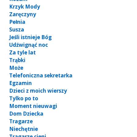
Krzyk Mody
Zaręczyny
Pełnia
Susza
Jeśli istnieje Bóg
Udźwignąć noc
Za tyle lat
Trąbki
Może
Telefoniczna sekretarka
Egzamin
Dzieci z moich wierszy
Tylko po to
Moment nieuwagi
Dom Dziecka
Tragarze
Niechętnie
Tragarze cieni