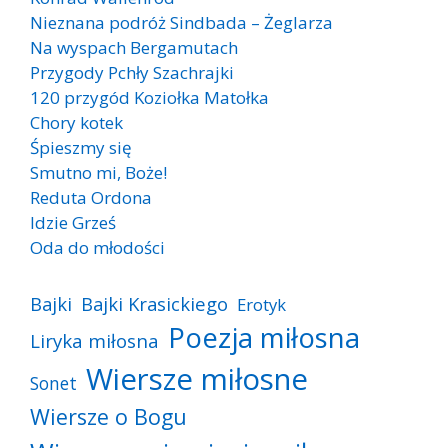
Nieznana podróż Sindbada – Żeglarza
Na wyspach Bergamutach
Przygody Pchły Szachrajki
120 przygód Koziołka Matołka
Chory kotek
Śpieszmy się
Smutno mi, Boże!
Reduta Ordona
Idzie Grześ
Oda do młodości
Bajki
Bajki Krasickiego
Erotyk
Poezja miłosna
Liryka miłosna
Wiersze miłosne
Sonet
Wiersze o Bogu