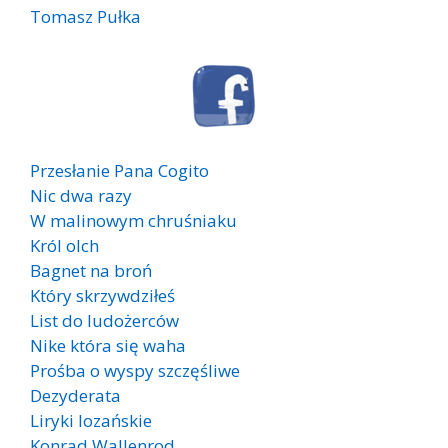
Tomasz Pułka
Przesłanie Pana Cogito
Nic dwa razy
W malinowym chruśniaku
Król olch
Bagnet na broń
Który skrzywdziłeś
List do ludożerców
Nike która się waha
Prośba o wyspy szczęśliwe
Dezyderata
Liryki lozańskie
Konrad Wallenrod