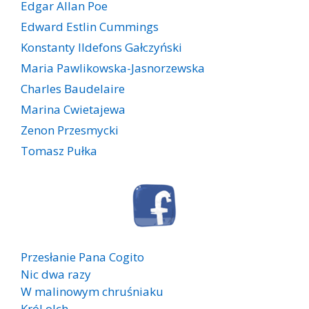
Edgar Allan Poe
Edward Estlin Cummings
Konstanty Ildefons Gałczyński
Maria Pawlikowska-Jasnorzewska
Charles Baudelaire
Marina Cwietajewa
Zenon Przesmycki
Tomasz Pułka
Przesłanie Pana Cogito
Nic dwa razy
W malinowym chruśniaku
Król olch