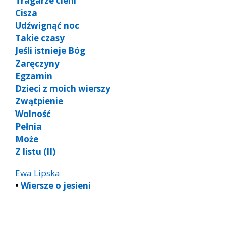
Tragarze cieni
Cisza
Udźwignąć noc
Takie czasy
Jeśli istnieje Bóg
Zaręczyny
Egzamin
Dzieci z moich wierszy
Zwątpienie
Wolność
Pełnia
Może
Z listu (II)
Ewa Lipska
•
Wiersze o jesieni