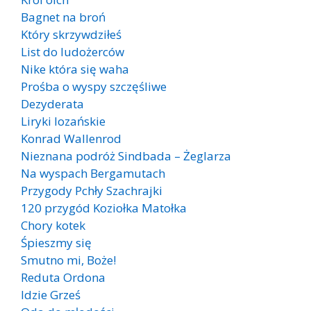
Bagnet na broń
Który skrzywdziłeś
List do ludożerców
Nike która się waha
Prośba o wyspy szczęśliwe
Dezyderata
Liryki lozańskie
Konrad Wallenrod
Nieznana podróż Sindbada – Żeglarza
Na wyspach Bergamutach
Przygody Pchły Szachrajki
120 przygód Koziołka Matołka
Chory kotek
Śpieszmy się
Smutno mi, Boże!
Reduta Ordona
Idzie Grześ