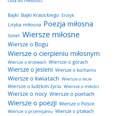
Oda do młodości
Bajki
Bajki Krasickiego
Erotyk
Poezja miłosna
Liryka miłosna
Wiersze miłosne
Sonet
Wiersze o Bogu
Wiersze o cierpieniu miłosnym
Wiersze o górach
Wiersze o drzewach
Wiersze o jesieni
Wiersze o kochaniu
Wiersze o kwiatach
Wiersze o lecie
Wiersze o ludzkim życiu
Wiersze o miłości
Wiersze o nocy
Wiersze o poetach
Wiersze o poezji
Wiersze o Polsce
Wiersze o ptakach
Wiersze o przemijaniu