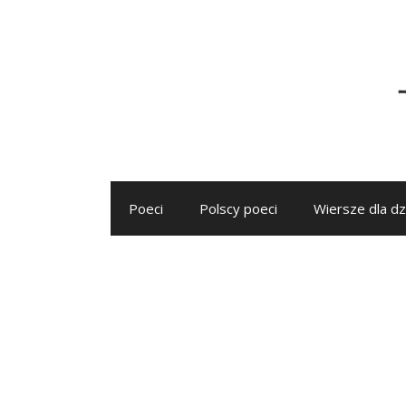
Przejdź
do
treści
Poeci
Polscy poeci
Wiersze dla dz