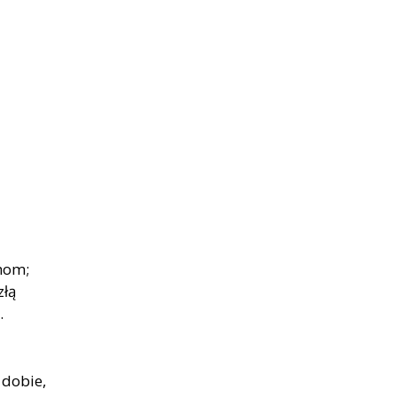
chom;
złą
.
dobie,