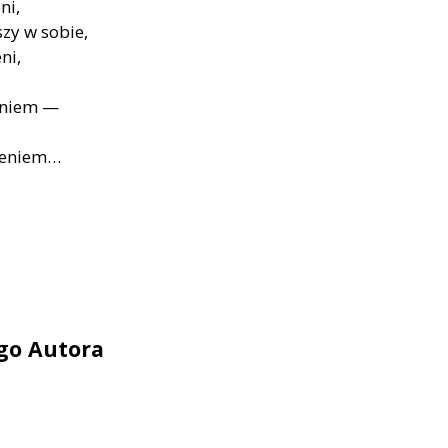
ni,
szy w sobie,
ni,
eniem —
mieniem…
ego Autora