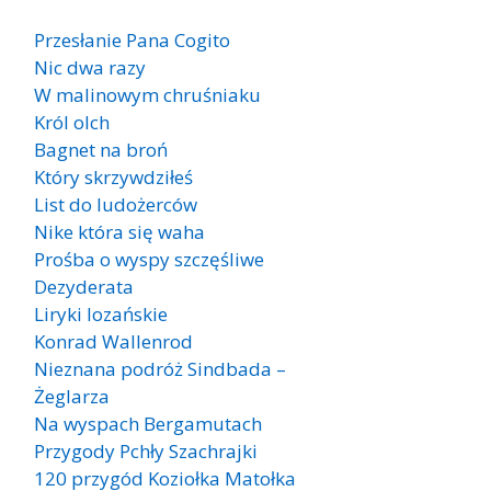
Przesłanie Pana Cogito
Nic dwa razy
W malinowym chruśniaku
Król olch
Bagnet na broń
Który skrzywdziłeś
List do ludożerców
Nike która się waha
Prośba o wyspy szczęśliwe
Dezyderata
Liryki lozańskie
Konrad Wallenrod
Nieznana podróż Sindbada –
Żeglarza
Na wyspach Bergamutach
Przygody Pchły Szachrajki
120 przygód Koziołka Matołka