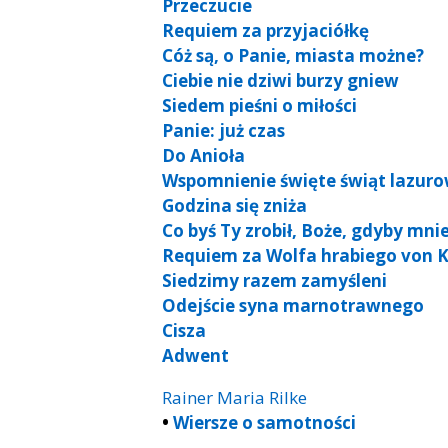
Przeczucie
Requiem za przyjaciółkę
Cóż są, o Panie, miasta możne?
Ciebie nie dziwi burzy gniew
Siedem pieśni o miłości
Panie: już czas
Do Anioła
Wspomnienie święte świąt lazur
Godzina się zniża
Co byś Ty zrobił, Boże, gdyby mnie
Requiem za Wolfa hrabiego von K
Siedzimy razem zamyśleni
Odejście syna marnotrawnego
Cisza
Adwent
Rainer Maria Rilke
•
Wiersze o samotności