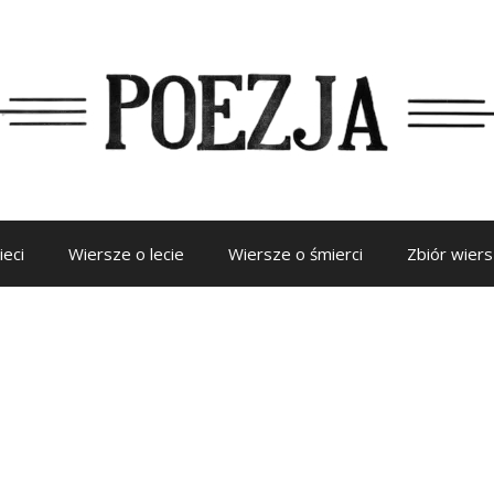
ieci
Wiersze o lecie
Wiersze o śmierci
Zbiór wier