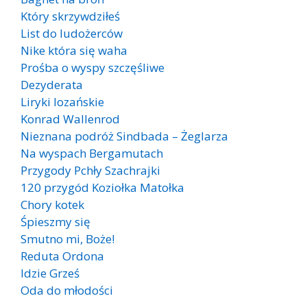
Który skrzywdziłeś
List do ludożerców
Nike która się waha
Prośba o wyspy szczęśliwe
Dezyderata
Liryki lozańskie
Konrad Wallenrod
Nieznana podróż Sindbada – Żeglarza
Na wyspach Bergamutach
Przygody Pchły Szachrajki
120 przygód Koziołka Matołka
Chory kotek
Śpieszmy się
Smutno mi, Boże!
Reduta Ordona
Idzie Grześ
Oda do młodości