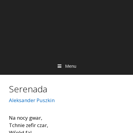
Menu
Serenada
Aleksander Puszkin
Na nocy gwar,
Tchnie zefir czar,
Wśród fal,