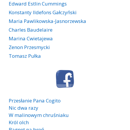
Edward Estlin Cummings
Konstanty Ildefons Gałczyński
Maria Pawlikowska-Jasnorzewska
Charles Baudelaire
Marina Cwietajewa
Zenon Przesmycki
Tomasz Pułka
Przesłanie Pana Cogito
Nic dwa razy
W malinowym chruśniaku
Król olch
Bagnet na broń