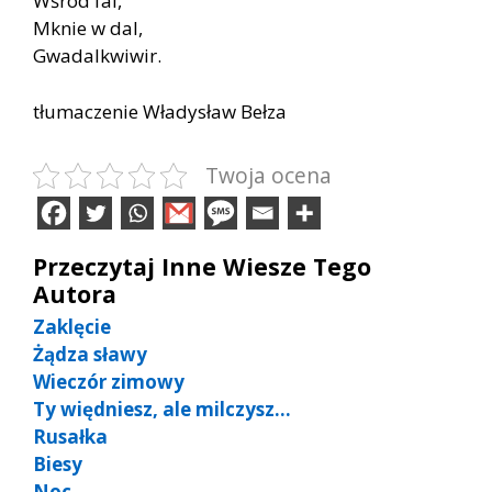
Wśród fal,
Mknie w dal,
Gwadalkwiwir.
tłumaczenie Władysław Bełza
Twoja ocena
Przeczytaj Inne Wiesze Tego
Autora
Zaklęcie
Żądza sławy
Wieczór zimowy
Ty więdniesz, ale milczysz…
Rusałka
Biesy
Noc