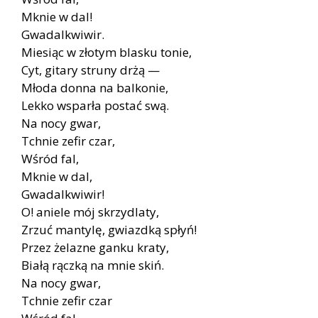
Mknie w dal!
Gwadalkwiwir.
Miesiąc w złotym blasku tonie,
Cyt, gitary struny drżą —
Młoda donna na balkonie,
Lekko wsparła postać swą.
Na nocy gwar,
Tchnie zefir czar,
Wśród fal,
Mknie w dal,
Gwadalkwiwir!
O! aniele mój skrzydlaty,
Zrzuć mantylę, gwiazdką spłyń!
Przez żelazne ganku kraty,
Białą rączką na mnie skiń.
Na nocy gwar,
Tchnie zefir czar