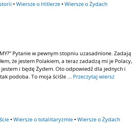
storii
•
Wiersze o Hitlerze
•
Wiersze o Żydach
to MY?” Pytanie w pewnym stopniu uzasadnione. Zadają
łem, że jestem Polakiem, a teraz zadadzą mi je Polacy,
i jestem i będę Żydem. Oto odpowiedź dla jednych i
 tak podoba. To moja ściśle …
Przeczytaj wiersz
ście
•
Wiersze o totalitaryzmie
•
Wiersze o Żydach