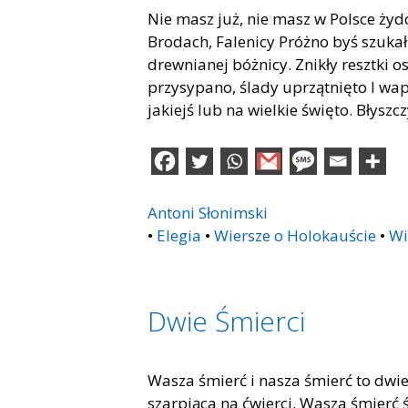
Nie masz już, nie masz w Polsce ży
Brodach, Falenicy Próżno byś szukał
drewnianej bóżnicy. Znikły resztki 
przysypano, ślady uprzątnięto I wa
jakiejś lub na wielkie święto. Błyszc
Antoni Słonimski
•
Elegia
•
Wiersze o Holokauście
•
Wi
Dwie Śmierci
Wasza śmierć i nasza śmierć to dwie
szarpiąca na ćwierci. Wasza śmierć 