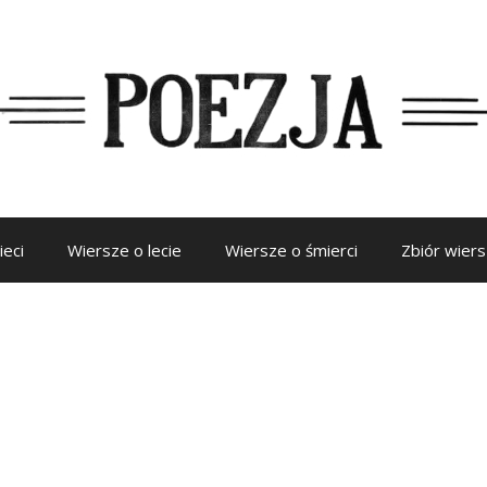
ieci
Wiersze o lecie
Wiersze o śmierci
Zbiór wier