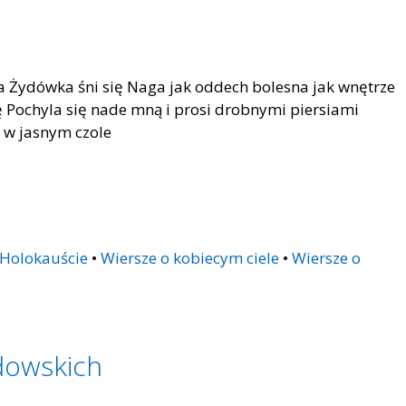
a Żydówka śni się Naga jak oddech bolesna jak wnętrze
ę Pochyla się nade mną i prosi drobnymi piersiami
 w jasnym czole
 Holokauście
•
Wiersze o kobiecym ciele
•
Wiersze o
dowskich