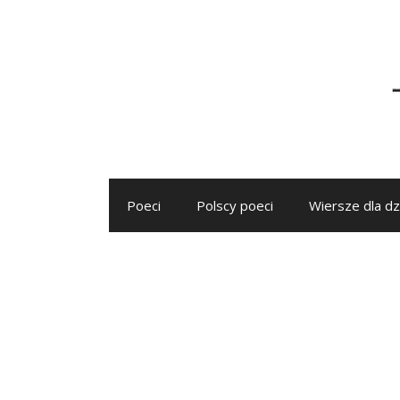
Przejdź
do
treści
Poeci
Polscy poeci
Wiersze dla dz