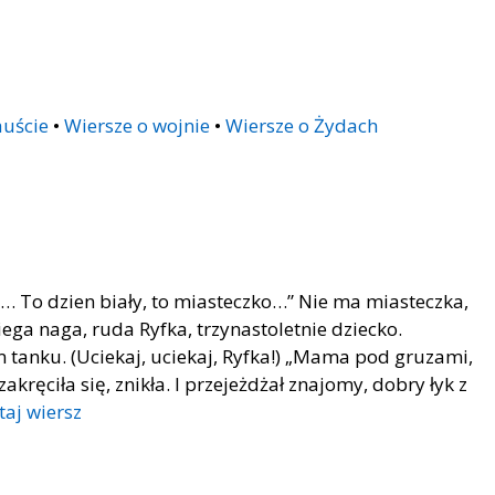
auście
•
Wiersze o wojnie
•
Wiersze o Żydach
a… To dzien biały, to miasteczko…” Nie ma miasteczka,
ga naga, ruda Ryfka, trzynastoletnie dziecko.
 tanku. (Uciekaj, uciekaj, Ryfka!) „Mama pod gruzami,
kręciła się, znikła. I przejeżdżał znajomy, dobry łyk z
taj wiersz