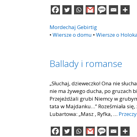
Mordechaj Gebirtig
•
Wiersze o domu
•
Wiersze o Holok
Ballady i romanse
„Słuchaj, dzieweczko! Ona nie słuch
nie ma żywego ducha, po gruzach bie
Przejeżdżali grubi Niemcy w grubym
tata w Majdanku…” Roześmiała się, za
Lubartowa: „Masz , Ryfka, …
Przeczy