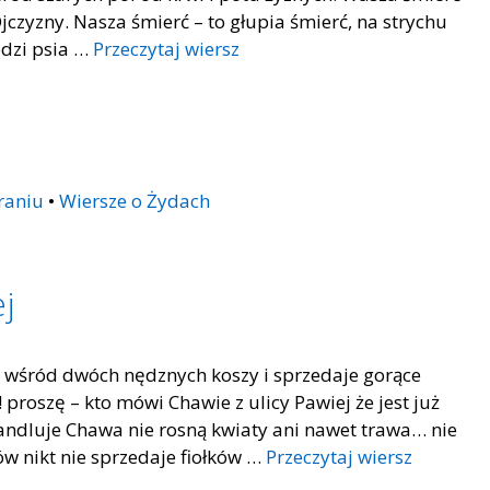
jczyzny. Nasza śmierć – to głupia śmierć, na strychu
odzi psia …
Przeczytaj wiersz
raniu
•
Wiersze o Żydach
j
a wśród dwóch nędznych koszy i sprzedaje gorące
 proszę – kto mówi Chawie z ulicy Pawiej że jest już
handluje Chawa nie rosną kwiaty ani nawet trawa… nie
 nikt nie sprzedaje fiołków …
Przeczytaj wiersz