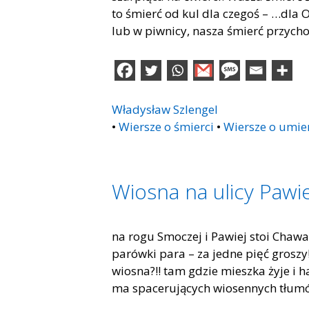
to śmierć od kul dla czegoś – …dla O
lub w piwnicy, nasza śmierć przych
Władysław Szlengel
•
Wiersze o śmierci
•
Wiersze o umie
Wiosna na ulicy Pawie
na rogu Smoczej i Pawiej stoi Chaw
parówki para – za jedne pięć groszy!
wiosna?!! tam gdzie mieszka żyje i 
ma spacerujących wiosennych tłumów