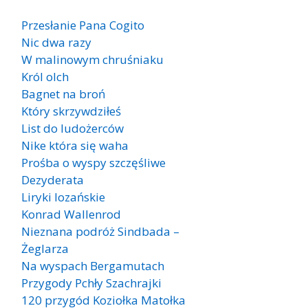
Przesłanie Pana Cogito
Nic dwa razy
W malinowym chruśniaku
Król olch
Bagnet na broń
Który skrzywdziłeś
List do ludożerców
Nike która się waha
Prośba o wyspy szczęśliwe
Dezyderata
Liryki lozańskie
Konrad Wallenrod
Nieznana podróż Sindbada –
Żeglarza
Na wyspach Bergamutach
Przygody Pchły Szachrajki
120 przygód Koziołka Matołka