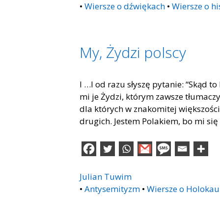
•
Wiersze o dźwiękach
•
Wiersze o hi
My, Żydzi polscy
I …I od razu słyszę pytanie: “Skąd 
mi je Żydzi, którym zawsze tłumaczy
dla których w znakomitej większośc
drugich. Jestem Polakiem, bo mi się
Julian Tuwim
•
Antysemityzm
•
Wiersze o Holokau