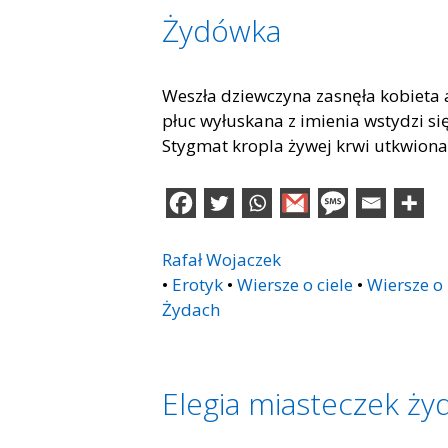
Żydówka
Weszła dziewczyna zasnęła kobieta 
płuc wyłuskana z imienia wstydzi si
Stygmat kropla żywej krwi utkwiona
Rafał Wojaczek
•
Erotyk
•
Wiersze o ciele
•
Wiersze o
Żydach
Elegia miasteczek ży