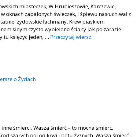
dowskich miasteczek, W Hrubieszowie, Karczewie,
 w oknach zapalonych świeczek, I śpiewu nasłuchiwał z
ostatnie, żydowskie łachmany, Krew piaskiem
pnem sinym czysto wybielono ściany Jak po zarazie
zy tu księżyc jeden, …
Przeczytaj wiersz
ersze o Żydach
 inne śmierci. Wasza śmierć – to mocna śmierć,
śród szarych pól od krwi i potu żyznych. Wasza śmierć –