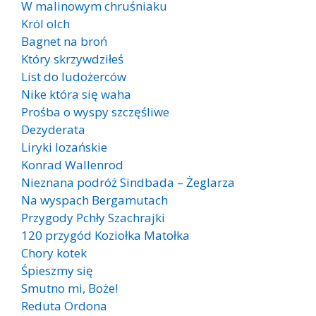
W malinowym chruśniaku
Król olch
Bagnet na broń
Który skrzywdziłeś
List do ludożerców
Nike która się waha
Prośba o wyspy szczęśliwe
Dezyderata
Liryki lozańskie
Konrad Wallenrod
Nieznana podróż Sindbada – Żeglarza
Na wyspach Bergamutach
Przygody Pchły Szachrajki
120 przygód Koziołka Matołka
Chory kotek
Śpieszmy się
Smutno mi, Boże!
Reduta Ordona