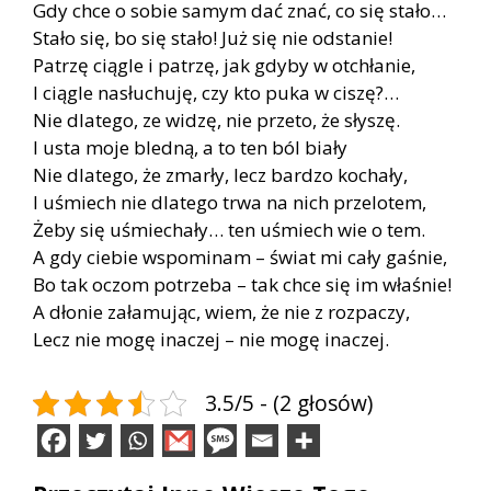
Gdy chce o sobie samym dać znać, co się stało…
Stało się, bo się stało! Już się nie odstanie!
Patrzę ciągle i patrzę, jak gdyby w otchłanie,
I ciągle nasłuchuję, czy kto puka w ciszę?…
Nie dlatego, ze widzę, nie przeto, że słyszę.
I usta moje bledną, a to ten ból biały
Nie dlatego, że zmarły, lecz bardzo kochały,
I uśmiech nie dlatego trwa na nich przelotem,
Żeby się uśmiechały… ten uśmiech wie o tem.
A gdy ciebie wspominam – świat mi cały gaśnie,
Bo tak oczom potrzeba – tak chce się im właśnie!
A dłonie załamując, wiem, że nie z rozpaczy,
Lecz nie mogę inaczej – nie mogę inaczej.
3.5/5 - (2 głosów)