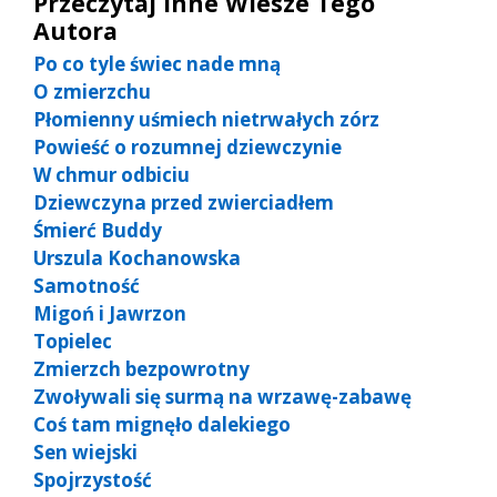
Przeczytaj Inne Wiesze Tego
Autora
Po co tyle świec nade mną
O zmierzchu
Płomienny uśmiech nietrwałych zórz
Powieść o rozumnej dziewczynie
W chmur odbiciu
Dziewczyna przed zwierciadłem
Śmierć Buddy
Urszula Kochanowska
Samotność
Migoń i Jawrzon
Topielec
Zmierzch bezpowrotny
Zwoływali się surmą na wrzawę-zabawę
Coś tam mignęło dalekiego
Sen wiejski
Spojrzystość