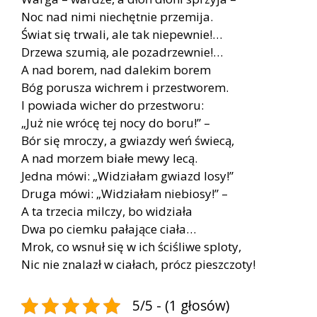
Noc nad nimi niechętnie przemija.
Świat się trwali, ale tak niepewnie!…
Drzewa szumią, ale pozadrzewnie!…
A nad borem, nad dalekim borem
Bóg porusza wichrem i przestworem.
I powiada wicher do przestworu:
„Już nie wrócę tej nocy do boru!” –
Bór się mroczy, a gwiazdy weń świecą,
A nad morzem białe mewy lecą.
Jedna mówi: „Widziałam gwiazd losy!”
Druga mówi: „Widziałam niebiosy!” –
A ta trzecia milczy, bo widziała
Dwa po ciemku pałające ciała…
Mrok, co wsnuł się w ich ściśliwe sploty,
Nic nie znalazł w ciałach, prócz pieszczoty!
5/5 - (1 głosów)