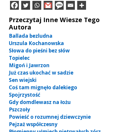
Przeczytaj Inne Wiesze Tego
Autora
Ballada bezludna
Urszula Kochanowska
Słowa do pieśni bez słów
Topielec
Migoń i Jawrzon
Już czas ukochać w sadzie
Sen wiejski
Coś tam mignęło dalekiego
Spojrzystość
Gdy domdlewasz na łożu
Pszczoły
Powieść o rozumnej dziewczynie
Pejzaż współczesny
Płomienny uśmiech nietrwałych zórz