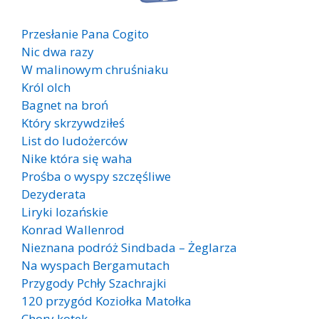
Przesłanie Pana Cogito
Nic dwa razy
W malinowym chruśniaku
Król olch
Bagnet na broń
Który skrzywdziłeś
List do ludożerców
Nike która się waha
Prośba o wyspy szczęśliwe
Dezyderata
Liryki lozańskie
Konrad Wallenrod
Nieznana podróż Sindbada – Żeglarza
Na wyspach Bergamutach
Przygody Pchły Szachrajki
120 przygód Koziołka Matołka
Chory kotek