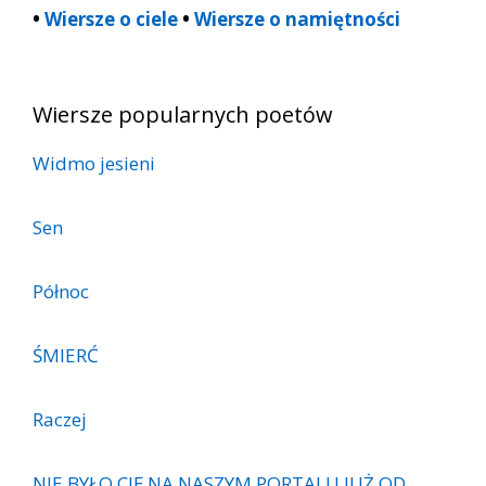
•
Wiersze o ciele
•
Wiersze o namiętności
Wiersze popularnych poetów
Widmo jesieni
Sen
Północ
ŚMIERĆ
Raczej
NIE BYŁO CIĘ NA NASZYM PORTALU JUŻ OD