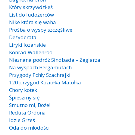
Który skrzywdziłeś
List do ludożerców
Nike która się waha
Prośba o wyspy szczęśliwe
Dezyderata
Liryki lozańskie
Konrad Wallenrod
Nieznana podróż Sindbada – Żeglarza
Na wyspach Bergamutach
Przygody Pchły Szachrajki
120 przygód Koziołka Matołka
Chory kotek
Śpieszmy się
Smutno mi, Boże!
Reduta Ordona
Idzie Grześ
Oda do młodości