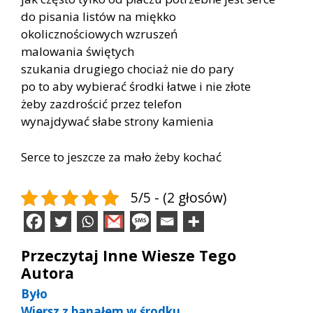
do pi­sa­nia li­stów na mięk­ko
oko­licz­no­ścio­wych wzru­szeń
ma­lo­wa­nia świę­tych
szu­ka­nia dru­gie­go cho­ciaż nie do pary
po to aby wy­bie­rać środ­ki ła­twe i nie zło­te
żeby za­zdro­ścić przez te­le­fon
wy­naj­dy­wać sła­be stro­ny ka­mie­nia
Ser­ce to jesz­cze za mało żeby ko­chać
5/5 - (2 głosów)
Przeczytaj Inne Wiesze Tego
Autora
Było
Wiersz z banałem w środku