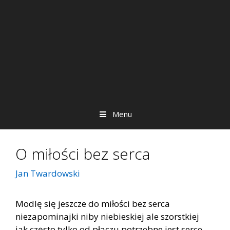
Menu
O mi­ło­ści bez ser­ca
Jan Twardowski
Mo­dlę się jesz­cze do mi­ło­ści bez ser­ca
nie­za­po­mi­naj­ki niby nie­bie­skiej ale szorst­kiej
jak czę­sto tyl­ko od pła­czu po­trzeb­ne jest ser­ce