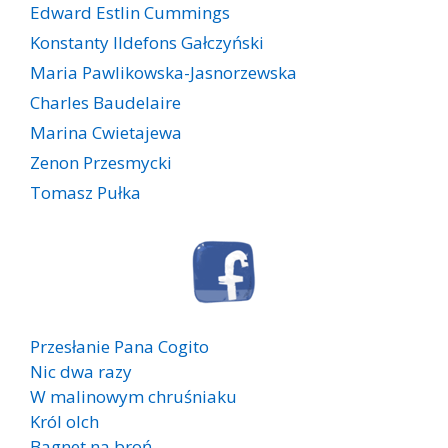
Edward Estlin Cummings
Konstanty Ildefons Gałczyński
Maria Pawlikowska-Jasnorzewska
Charles Baudelaire
Marina Cwietajewa
Zenon Przesmycki
Tomasz Pułka
Przesłanie Pana Cogito
Nic dwa razy
W malinowym chruśniaku
Król olch
Bagnet na broń