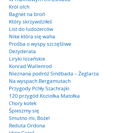
Król olch
Bagnet na broń
Który skrzywdziłeś
List do ludożerców
Nike która się waha
Prośba o wyspy szczęśliwe
Dezyderata
Liryki lozańskie
Konrad Wallenrod
Nieznana podróż Sindbada – Żeglarza
Na wyspach Bergamutach
Przygody Pchły Szachrajki
120 przygód Koziołka Matołka
Chory kotek
Śpieszmy się
Smutno mi, Boże!
Reduta Ordona
Idzie Grześ