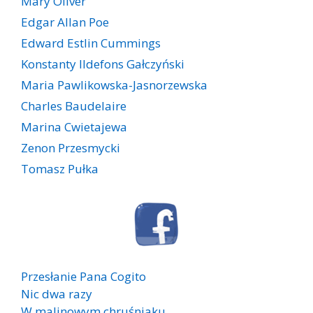
Mary Oliver
Edgar Allan Poe
Edward Estlin Cummings
Konstanty Ildefons Gałczyński
Maria Pawlikowska-Jasnorzewska
Charles Baudelaire
Marina Cwietajewa
Zenon Przesmycki
Tomasz Pułka
Przesłanie Pana Cogito
Nic dwa razy
W malinowym chruśniaku