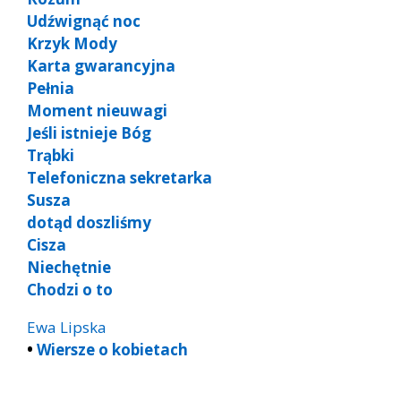
Udźwignąć noc
Krzyk Mody
Karta gwarancyjna
Pełnia
Moment nieuwagi
Jeśli istnieje Bóg
Trąbki
Telefoniczna sekretarka
Susza
dotąd doszliśmy
Cisza
Niechętnie
Chodzi o to
Ewa Lipska
•
Wiersze o kobietach