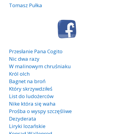
Tomasz Pułka
Przesłanie Pana Cogito
Nic dwa razy
W malinowym chruśniaku
Król olch
Bagnet na broń
Który skrzywdziłeś
List do ludożerców
Nike która się waha
Prośba o wyspy szczęśliwe
Dezyderata
Liryki lozańskie
Konrad Wallenrod