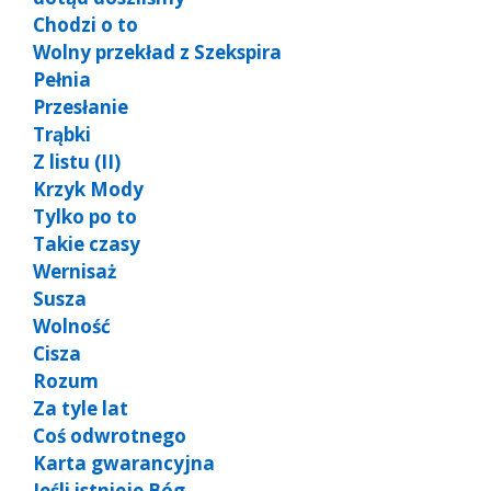
Chodzi o to
Wolny przekład z Szekspira
Pełnia
Przesłanie
Trąbki
Z listu (II)
Krzyk Mody
Tylko po to
Takie czasy
Wernisaż
Susza
Wolność
Cisza
Rozum
Za tyle lat
Coś odwrotnego
Karta gwarancyjna
Jeśli istnieje Bóg