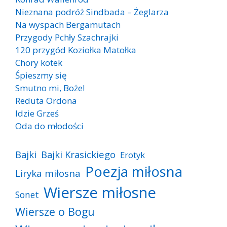
Nieznana podróż Sindbada – Żeglarza
Na wyspach Bergamutach
Przygody Pchły Szachrajki
120 przygód Koziołka Matołka
Chory kotek
Śpieszmy się
Smutno mi, Boże!
Reduta Ordona
Idzie Grześ
Oda do młodości
Bajki
Bajki Krasickiego
Erotyk
Poezja miłosna
Liryka miłosna
Wiersze miłosne
Sonet
Wiersze o Bogu