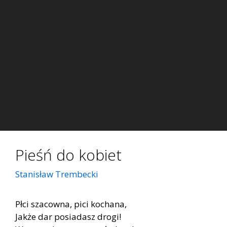
Pieśń do kobiet
Stanisław Trembecki
Płci sza­cow­na, pici ko­cha­na,
Jak­że dar po­sia­dasz dro­gi!