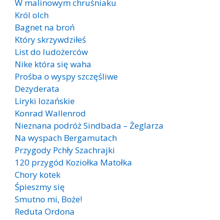
W malinowym chruśniaku
Król olch
Bagnet na broń
Który skrzywdziłeś
List do ludożerców
Nike która się waha
Prośba o wyspy szczęśliwe
Dezyderata
Liryki lozańskie
Konrad Wallenrod
Nieznana podróż Sindbada – Żeglarza
Na wyspach Bergamutach
Przygody Pchły Szachrajki
120 przygód Koziołka Matołka
Chory kotek
Śpieszmy się
Smutno mi, Boże!
Reduta Ordona