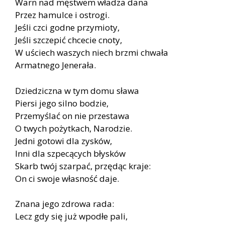
Warn nad mę­stwem wła­dza dana
Przez ha­mul­ce i ostro­gi.
Je­śli czci god­ne przy­mio­ty,
Je­śli szcze­pić chce­cie cno­ty,
W uściech wa­szych niech brzmi chwa­ła
Ar­mat­ne­go Je­ne­ra­ła.
Dzie­dzicz­na w tym domu sła­wa
Pier­si jego sil­no bo­dzie,
Prze­my­ślać on nie prze­sta­wa
O twych po­żyt­kach, Na­ro­dzie.
Jed­ni go­to­wi dla zy­sków,
Inni dla szpe­cą­cych bły­sków
Skarb twój szar­pać, przę­dąc kra­je:
On ci swo­je wła­sność daje.
Zna­na jego zdro­wa rada:
Lecz gdy się już wpo­dłe pali,