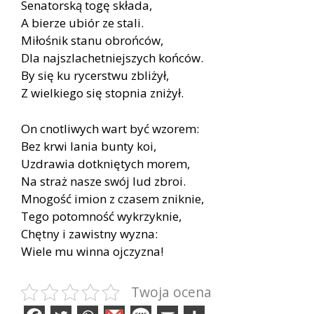
Se­na­tor­ską togę skła­da,
A bie­rze ubiór ze sta­li.
Mi­ło­śnik sta­nu obroń­ców,
Dla naj­szla­chet­niej­szych koń­ców.
By się ku ry­cer­stwu zbli­żył,
Z wiel­kie­go się stop­nia zni­żył.
On cno­tli­wych wart być wzo­rem:
Bez krwi la­nia bun­ty koi,
Uzdra­wia do­tknię­tych mo­rem,
Na straż na­sze swój lud zbroi.
Mno­gość imion z cza­sem znik­nie,
Tego po­tom­ność wy­krzyk­nie,
Chęt­ny i za­wist­ny wy­zna:
Wie­le mu win­na oj­czy­zna!
Twoja ocena