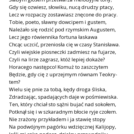
Gdy się ozwiesz, sło­wi­ku, nucą dru­dzy pta­cy,
Lecz w roz­pa­czy zo­sta­wiasz znę­co­ne do pra­cy.
To­bie, po­eto, sław­ny dow­ci­pem i gu­stem,
Na­le­ża­ło się ro­dzić pod rzym­skim Au­gu­stem,
Lecz jego ró­wien­ni­ka for­tu­na ła­ska­wa
Chcąc uczcić, prze­nio­sła cię w cza­sy Sta­ni­sła­wa.
Czy­li wiej­skie pio­snecz­ki za­dmiesz na fu­ja­rze,
Czy­li na li­rze za­grasz, któż le­piej do­ka­że?
Ho­ra­ce­go na­stęp­co! Ko­muż to za­szczy­tem
Bę­dzie, gdy cię z uprzej­mym rów­nam Teo­kry­
tem?
Wie­lu się pnie za tobą, kędy dro­ga śli­ska,
Zdra­dza­jąc, spa­da­ją­cych daje w po­śmie­wi­ska.
Ten, któ­ry chciał sto sąż­ni bu­jać nad so­ko­łem,
Po­tknął się i w szka­rad­nym bło­cie ryje czo­łem.
Nie zra­żo­ny przy­kła­dem i ja sta­wię sto­py
Na po­dwój­nym pa­gór­ku wdzięcz­nej Ka­li­jo­py,