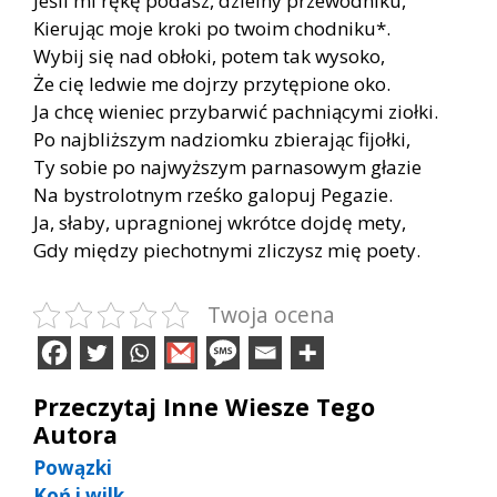
Je­śli mi rękę po­dasz, dziel­ny prze­wod­ni­ku,
Kie­ru­jąc moje kro­ki po two­im chod­ni­ku*.
Wy­bij się nad ob­ło­ki, po­tem tak wy­so­ko,
Że cię le­d­wie me doj­rzy przy­tę­pio­ne oko.
Ja chcę wie­niec przy­bar­wić pach­nią­cy­mi zioł­ki.
Po naj­bliż­szym na­dziom­ku zbie­ra­jąc fi­joł­ki,
Ty so­bie po naj­wyż­szym par­na­so­wym gła­zie
Na by­stro­lot­nym rześ­ko ga­lo­puj Pe­ga­zie.
Ja, sła­by, upra­gnio­nej wkrót­ce doj­dę mety,
Gdy mię­dzy pie­chot­ny­mi zli­czysz mię po­ety.
Twoja ocena
Przeczytaj Inne Wiesze Tego
Autora
Powązki
Koń i wilk