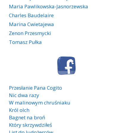
Maria Pawlikowska-Jasnorzewska
Charles Baudelaire
Marina Cwietajewa
Zenon Przesmycki
Tomasz Pułka
Przesłanie Pana Cogito
Nic dwa razy
W malinowym chruśniaku
Król olch
Bagnet na broń
Który skrzywdziłeś
List do ludożerców