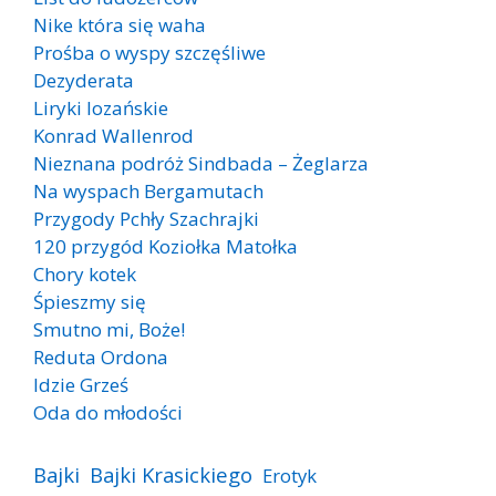
Nike która się waha
Prośba o wyspy szczęśliwe
Dezyderata
Liryki lozańskie
Konrad Wallenrod
Nieznana podróż Sindbada – Żeglarza
Na wyspach Bergamutach
Przygody Pchły Szachrajki
120 przygód Koziołka Matołka
Chory kotek
Śpieszmy się
Smutno mi, Boże!
Reduta Ordona
Idzie Grześ
Oda do młodości
Bajki
Bajki Krasickiego
Erotyk