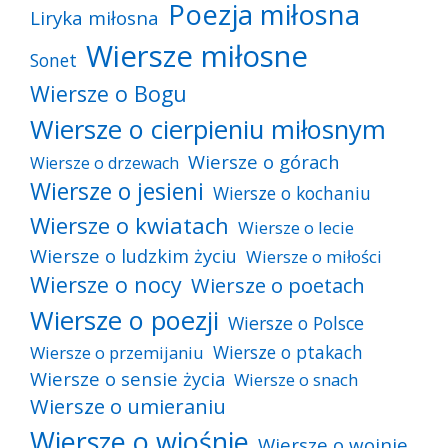
Poezja miłosna
Liryka miłosna
Wiersze miłosne
Sonet
Wiersze o Bogu
Wiersze o cierpieniu miłosnym
Wiersze o górach
Wiersze o drzewach
Wiersze o jesieni
Wiersze o kochaniu
Wiersze o kwiatach
Wiersze o lecie
Wiersze o ludzkim życiu
Wiersze o miłości
Wiersze o nocy
Wiersze o poetach
Wiersze o poezji
Wiersze o Polsce
Wiersze o ptakach
Wiersze o przemijaniu
Wiersze o sensie życia
Wiersze o snach
Wiersze o umieraniu
Wiersze o wiośnie
Wiersze o wojnie