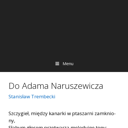
Menu
Do Adama Naruszewicza
Stanisław Trembecki
Szczy­gieł, mię­dzy ka­nar­ki w pta­szar­ni za­mknio­
ny,
Sła­bym gło­sem prze­twa­rza me­lo­dyj­ne tony;