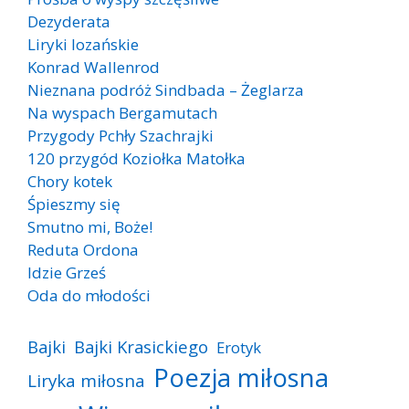
Dezyderata
Liryki lozańskie
Konrad Wallenrod
Nieznana podróż Sindbada – Żeglarza
Na wyspach Bergamutach
Przygody Pchły Szachrajki
120 przygód Koziołka Matołka
Chory kotek
Śpieszmy się
Smutno mi, Boże!
Reduta Ordona
Idzie Grześ
Oda do młodości
Bajki
Bajki Krasickiego
Erotyk
Poezja miłosna
Liryka miłosna