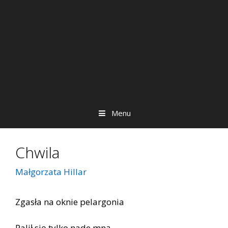
Menu
Chwila
Małgorzata Hillar
Zgasła na oknie pelargonia
Palił się tylko nade mną