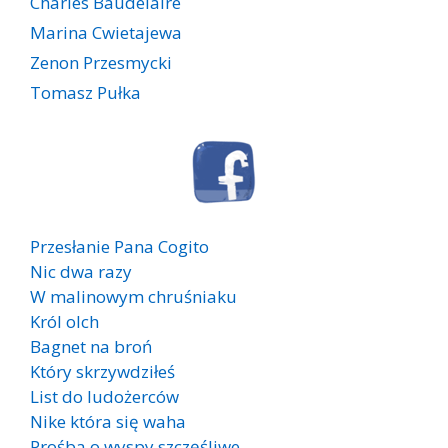
Charles Baudelaire
Marina Cwietajewa
Zenon Przesmycki
Tomasz Pułka
Przesłanie Pana Cogito
Nic dwa razy
W malinowym chruśniaku
Król olch
Bagnet na broń
Który skrzywdziłeś
List do ludożerców
Nike która się waha
Prośba o wyspy szczęśliwe