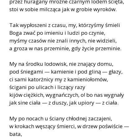
przez huragany mroźne czarnym lodem ścięta,
stoi w sobie milcząca jak w grobie wyroków.
Tak wypłoszeni z czasu, my, którzyśmy śmieli
Boga zwać po imieniu i ludzi po czynie,
myśmy czasów nie znali innych, nie widzieli,
a groza w nas przeminie, gdy życie przeminie.
My na środku lodowisk, nie znający domu,
pod śniegami — kamienie i pod gliną — głazy,
ci sami katorżnicy my z kamieniołomów,
ścigani po ulicach i liczący razy
kijów ciężkich, wygnańczych, o! bo nas wygnały
jak sine ciała — z duszy, jak upiory — z ciała.
My po nocach u ściany chłodnej zaczajeni,
w krokach węszący śmierci, w drzew poświście —
bata,