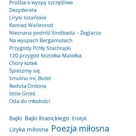
Prośba o wyspy szczęśliwe
Dezyderata
Liryki lozańskie
Konrad Wallenrod
Nieznana podróż Sindbada – Żeglarza
Na wyspach Bergamutach
Przygody Pchły Szachrajki
120 przygód Koziołka Matołka
Chory kotek
Śpieszmy się
Smutno mi, Boże!
Reduta Ordona
Idzie Grześ
Oda do młodości
Bajki
Bajki Krasickiego
Erotyk
Poezja miłosna
Liryka miłosna