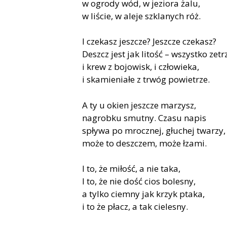
w ogrody wód, w jeziora żalu,
w liście, w aleje szklanych róż.
I czekasz jeszcze? Jeszcze czekasz?
Deszcz jest jak litość – wszystko zetr
i krew z bojowisk, i człowieka,
i skamieniałe z trwóg powietrze.
A ty u okien jeszcze marzysz,
nagrobku smutny. Czasu napis
spływa po mrocznej, głuchej twarzy,
może to deszczem, może łzami.
I to, że miłość, a nie taka,
I to, że nie dość cios bolesny,
a tylko ciemny jak krzyk ptaka,
i to że płacz, a tak cielesny.