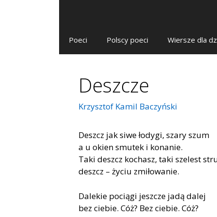
Poeci
Polscy poeci
Wiersze dla dz
Deszcze
Krzysztof Kamil Baczyński
Deszcz jak siwe łodygi, szary szum
a u okien smutek i konanie.
Taki deszcz kochasz, taki szelest str
deszcz – życiu zmiłowanie.
Dalekie pociągi jeszcze jadą dalej
bez ciebie. Cóż? Bez ciebie. Cóż?