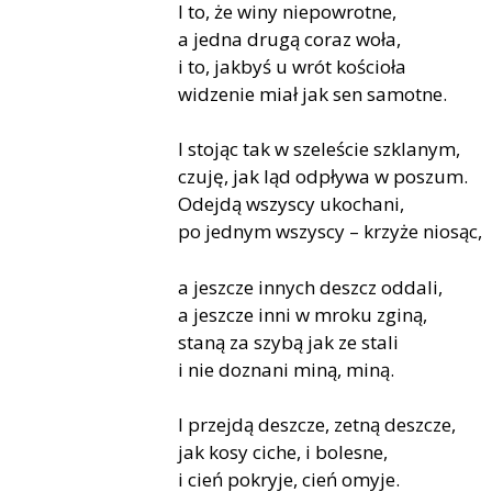
I to, że winy niepowrotne,
a jedna drugą coraz woła,
i to, jakbyś u wrót kościoła
widzenie miał jak sen samotne.
I stojąc tak w szeleście szklanym,
czuję, jak ląd odpływa w poszum.
Odejdą wszyscy ukochani,
po jednym wszyscy – krzyże niosąc,
a jeszcze innych deszcz oddali,
a jeszcze inni w mroku zginą,
staną za szybą jak ze stali
i nie doznani miną, miną.
I przejdą deszcze, zetną deszcze,
jak kosy ciche, i bolesne,
i cień pokryje, cień omyje.