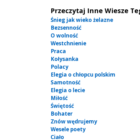
Przeczytaj Inne Wiesze T
Śnieg jak wieko żelazne
Bezsenność
O wolność
Westchnienie
Praca
Kołysanka
Polacy
Elegia o chłopcu polskim
Samotność
Elegia o lecie
Miłość
Świętość
Bohater
Znów wędrujemy
Wesele poety
Ciało