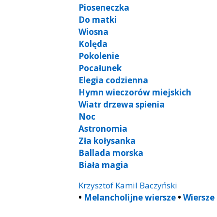
Pioseneczka
Do matki
Wiosna
Kolęda
Pokolenie
Pocałunek
Elegia codzienna
Hymn wieczorów miejskich
Wiatr drzewa spienia
Noc
Astronomia
Zła kołysanka
Ballada morska
Biała magia
Krzysztof Kamil Baczyński
•
Melancholijne wiersze
•
Wiersze