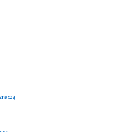
 znaczą
iego