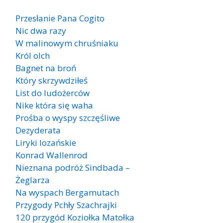
Przesłanie Pana Cogito
Nic dwa razy
W malinowym chruśniaku
Król olch
Bagnet na broń
Który skrzywdziłeś
List do ludożerców
Nike która się waha
Prośba o wyspy szczęśliwe
Dezyderata
Liryki lozańskie
Konrad Wallenrod
Nieznana podróż Sindbada –
Żeglarza
Na wyspach Bergamutach
Przygody Pchły Szachrajki
120 przygód Koziołka Matołka