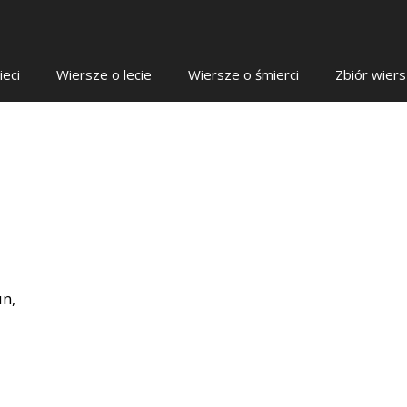
ieci
Wiersze o lecie
Wiersze o śmierci
Zbiór wier
un,