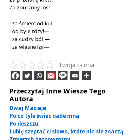
Za zburzony los!—
I za śmierć od kul, —
I od byle rdzy!—
I za cudzy ból —
I za własne łzy—
Twoja ocena
Przeczytaj Inne Wiesze Tego
Autora
Dwaj Macieje
Po co tyle świec nade mną
Po deszczu
Lubię szeptać ci słowa, które nic nie znaczą
Zmierzch bezpowrotny