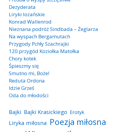
Dezyderata
Liryki lozańskie
Konrad Wallenrod
Nieznana podróż Sindbada – Żeglarza
Na wyspach Bergamutach
Przygody Pchły Szachrajki
120 przygód Koziołka Matołka
Chory kotek
Śpieszmy się
Smutno mi, Boże!
Reduta Ordona
Idzie Grześ
Oda do młodości
Bajki
Bajki Krasickiego
Erotyk
Poezja miłosna
Liryka miłosna