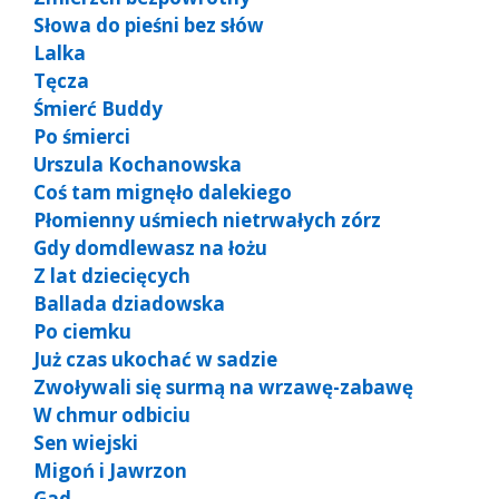
Słowa do pieśni bez słów
Lalka
Tęcza
Śmierć Buddy
Po śmierci
Urszula Kochanowska
Coś tam mignęło dalekiego
Płomienny uśmiech nietrwałych zórz
Gdy domdlewasz na łożu
Z lat dziecięcych
Ballada dziadowska
Po ciemku
Już czas ukochać w sadzie
Zwoływali się surmą na wrzawę-zabawę
W chmur odbiciu
Sen wiejski
Migoń i Jawrzon
Gad