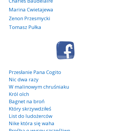
Charles Baudelaire
Marina Cwietajewa
Zenon Przesmycki
Tomasz Pułka
Przesłanie Pana Cogito
Nic dwa razy
W malinowym chruśniaku
Król olch
Bagnet na broń
Który skrzywdziłeś
List do ludożerców
Nike która się waha
Prośba o wyspy szczęśliwe