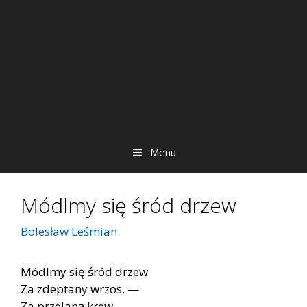
Menu
Módlmy się śród drzew
Bolesław Leśmian
Módlmy się śród drzew
Za zdeptany wrzos, —
Za przelaną krew,