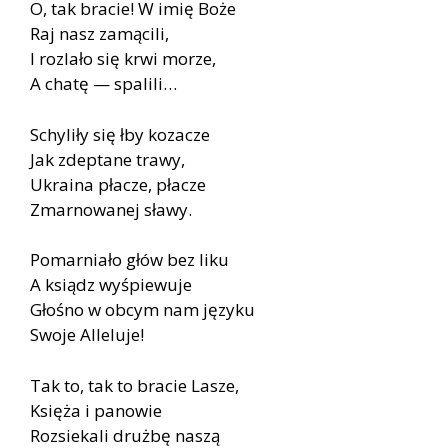
O, tak bra­cie! W imię Boże
Raj nasz za­mą­ci­li,
I roz­la­ło się krwi mo­rze,
A cha­tę — spa­li­li…
Schy­li­ły się łby ko­za­cze
Jak zdep­ta­ne tra­wy,
Ukra­ina pła­cze, pła­cze
Zmar­no­wa­nej sła­wy.
Po­mar­nia­ło głów bez liku
A ksiądz wy­śpie­wu­je
Gło­śno w ob­cym nam ję­zy­ku
Swo­je Al­le­lu­je!
Tak to, tak to bra­cie La­sze,
Księ­ża i pa­no­wie
Roz­sie­ka­li druż­bę na­szą