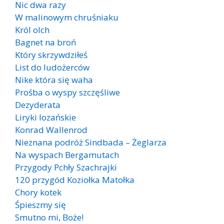
Nic dwa razy
W malinowym chruśniaku
Król olch
Bagnet na broń
Który skrzywdziłeś
List do ludożerców
Nike która się waha
Prośba o wyspy szczęśliwe
Dezyderata
Liryki lozańskie
Konrad Wallenrod
Nieznana podróż Sindbada – Żeglarza
Na wyspach Bergamutach
Przygody Pchły Szachrajki
120 przygód Koziołka Matołka
Chory kotek
Śpieszmy się
Smutno mi, Boże!