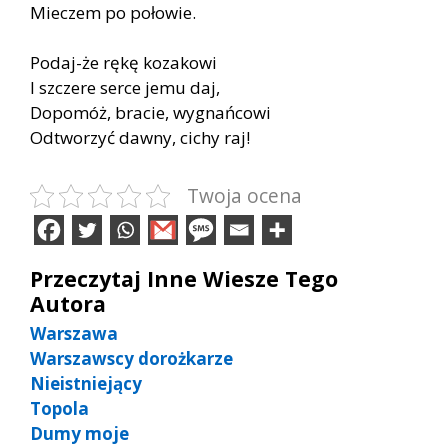
Mie­czem po po­ło­wie.
Po­daj-że rękę ko­za­ko­wi
I szcze­re ser­ce jemu daj,
Do­po­móż, bra­cie, wy­gnań­co­wi
Od­two­rzyć daw­ny, ci­chy raj!
Twoja ocena
Przeczytaj Inne Wiesze Tego
Autora
Warszawa
Warszawscy dorożkarze
Nieistniejący
Topola
Dumy moje