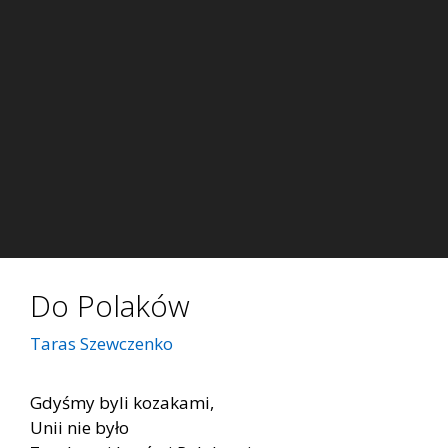
Do Polaków
Taras Szewczenko
Gdy­śmy byli ko­za­ka­mi,
Unii nie było