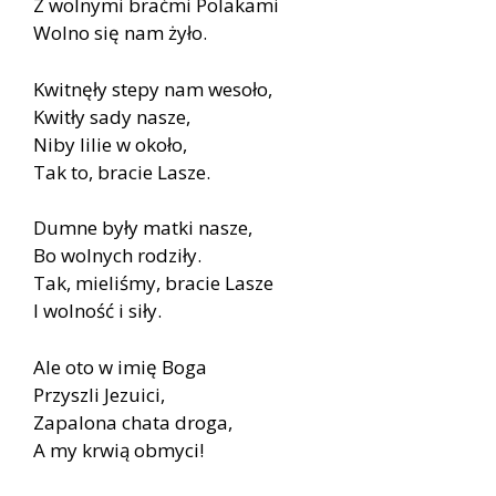
Z wol­ny­mi brać­mi Po­la­ka­mi
Wol­no się nam żyło.
Kwit­nę­ły ste­py nam we­so­ło,
Kwi­tły sady na­sze,
Niby li­lie w oko­ło,
Tak to, bra­cie La­sze.
Dum­ne były mat­ki na­sze,
Bo wol­nych ro­dzi­ły.
Tak, mie­li­śmy, bra­cie La­sze
I wol­ność i siły.
Ale oto w imię Boga
Przy­szli Je­zu­ici,
Za­pa­lo­na cha­ta dro­ga,
A my krwią ob­my­ci!