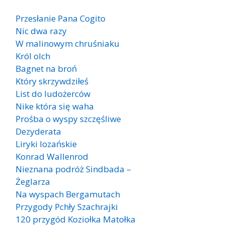
Przesłanie Pana Cogito
Nic dwa razy
W malinowym chruśniaku
Król olch
Bagnet na broń
Który skrzywdziłeś
List do ludożerców
Nike która się waha
Prośba o wyspy szczęśliwe
Dezyderata
Liryki lozańskie
Konrad Wallenrod
Nieznana podróż Sindbada –
Żeglarza
Na wyspach Bergamutach
Przygody Pchły Szachrajki
120 przygód Koziołka Matołka