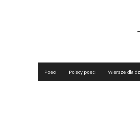
Przejdź
do
treści
Poeci
Polscy poeci
Wiersze dla dz