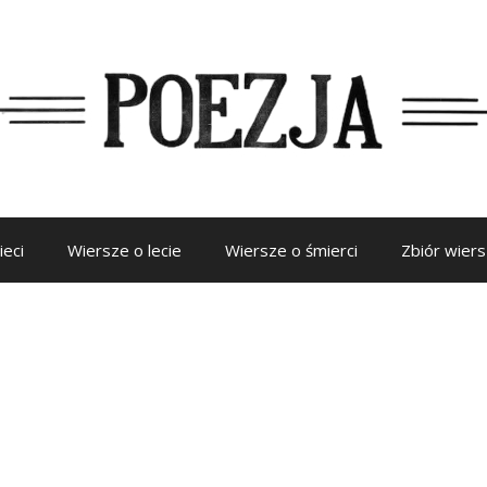
ieci
Wiersze o lecie
Wiersze o śmierci
Zbiór wier