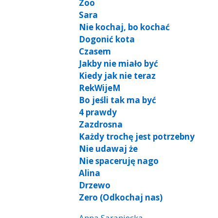
Zoo
Sara
Nie kochaj, bo kochać
Dogonić kota
Czasem
Jakby nie miało być
Kiedy jak nie teraz
RekWijeM
Bo jeśli tak ma być
4 prawdy
Zazdrosna
Każdy trochę jest potrzebny
Nie udawaj że
Nie spaceruję nago
Alina
Drzewo
Zero (Odkochaj nas)
Anna Saraniecka