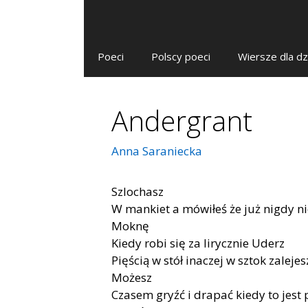
Poeci
Polscy poeci
Wiersze dla dz
Andergrant
Anna Saraniecka
Szlochasz
W mankiet a mówiłeś że już nigdy nie
Moknę
Kiedy robi się za lirycznie Uderz
Pięścią w stół inaczej w sztok zaleje
Możesz
Czasem gryźć i drapać kiedy to jest 