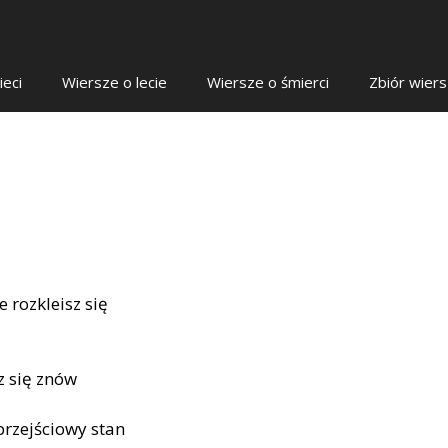
ieci
Wiersze o lecie
Wiersze o śmierci
Zbiór wier
 rozkleisz się
sz się znów
przejściowy stan