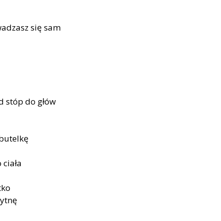
adzasz się sam
d stóp do głów
 butelkę
 ciała
tko
wytnę