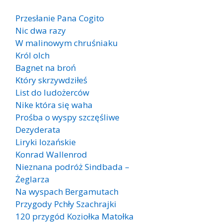
Przesłanie Pana Cogito
Nic dwa razy
W malinowym chruśniaku
Król olch
Bagnet na broń
Który skrzywdziłeś
List do ludożerców
Nike która się waha
Prośba o wyspy szczęśliwe
Dezyderata
Liryki lozańskie
Konrad Wallenrod
Nieznana podróż Sindbada –
Żeglarza
Na wyspach Bergamutach
Przygody Pchły Szachrajki
120 przygód Koziołka Matołka