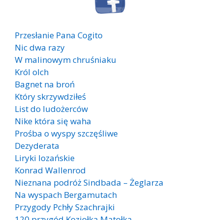
Przesłanie Pana Cogito
Nic dwa razy
W malinowym chruśniaku
Król olch
Bagnet na broń
Który skrzywdziłeś
List do ludożerców
Nike która się waha
Prośba o wyspy szczęśliwe
Dezyderata
Liryki lozańskie
Konrad Wallenrod
Nieznana podróż Sindbada – Żeglarza
Na wyspach Bergamutach
Przygody Pchły Szachrajki
120 przygód Koziołka Matołka