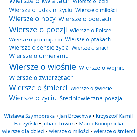
Wiersze o kwiatach
Wiersze o lecie
Wiersze o ludzkim życiu
Wiersze o miłości
Wiersze o nocy
Wiersze o poetach
Wiersze o poezji
Wiersze o Polsce
Wiersze o ptakach
Wiersze o przemijaniu
Wiersze o sensie życia
Wiersze o snach
Wiersze o umieraniu
Wiersze o wiośnie
Wiersze o wojnie
Wiersze o zwierzętach
Wiersze o śmierci
Wiersze o świecie
Wiersze o życiu
Średniowieczna poezja
Wisława Szymborska
•
Jan Brzechwa
•
Krzysztof Kamil
Baczyński
•
Julian Tuwim
•
Maria Konopnicka
wiersze dla dzieci
•
wiersze o miłości
•
wiersze o śmierci