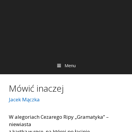
Menu
Mówić inaczej
Jacek Mączka
W alegoriach Cezarego Ripy „Gramatyka” –
niewiasta
z kartką w ręce, na której po łacinie