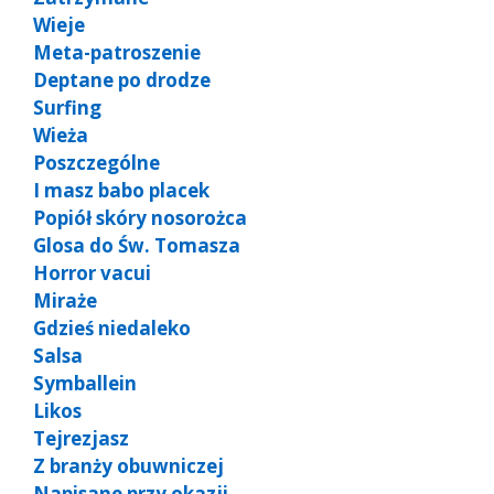
Wieje
Meta-patroszenie
Deptane po drodze
Surfing
Wieża
Poszczególne
I masz babo placek
Popiół skóry nosorożca
Glosa do Św. Tomasza
Horror vacui
Miraże
Gdzieś niedaleko
Salsa
Symballein
Likos
Tejrezjasz
Z branży obuwniczej
Napisane przy okazji