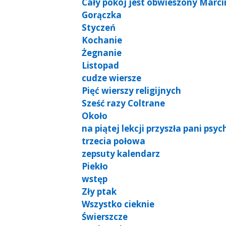
Cały pokój jest obwieszony Marc
Gorączka
Styczeń
Kochanie
Żegnanie
Listopad
cudze wiersze
Pięć wierszy religijnych
Sześć razy Coltrane
Około
na piątej lekcji przyszła pani psy
trzecia połowa
zepsuty kalendarz
Piekło
wstęp
Zły ptak
Wszystko cieknie
Świerszcze