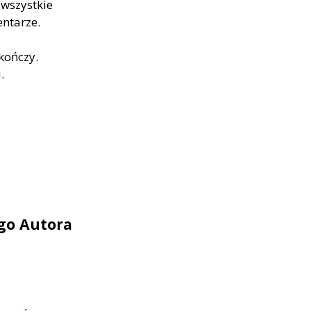
 wszystkie
ntarze.
kończy.
.
ego Autora