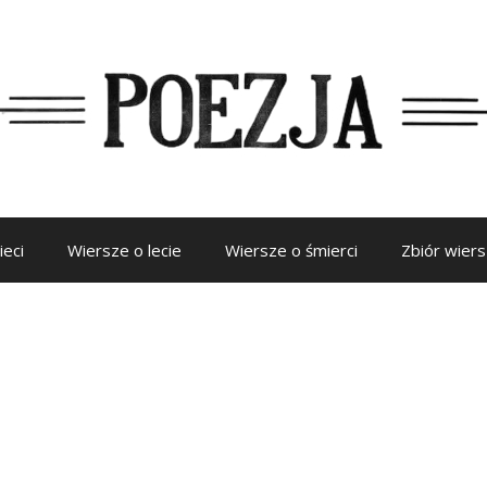
ieci
Wiersze o lecie
Wiersze o śmierci
Zbiór wier