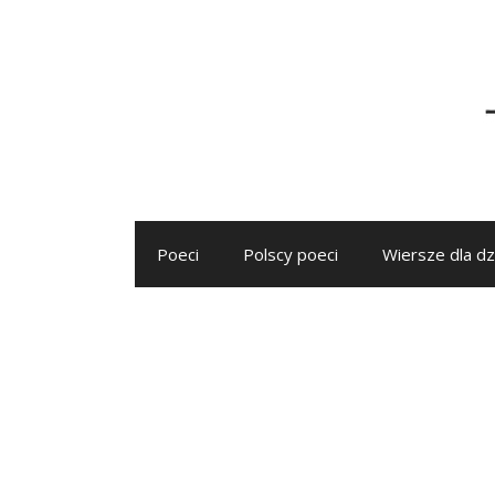
Przejdź
do
treści
Poeci
Polscy poeci
Wiersze dla dz