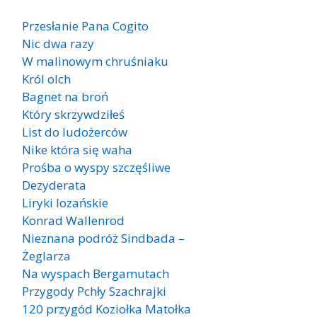
Przesłanie Pana Cogito
Nic dwa razy
W malinowym chruśniaku
Król olch
Bagnet na broń
Który skrzywdziłeś
List do ludożerców
Nike która się waha
Prośba o wyspy szczęśliwe
Dezyderata
Liryki lozańskie
Konrad Wallenrod
Nieznana podróż Sindbada –
Żeglarza
Na wyspach Bergamutach
Przygody Pchły Szachrajki
120 przygód Koziołka Matołka