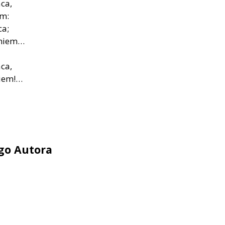
aca,
em:
ca;
eniem…
aca,
niem!…
ego Autora