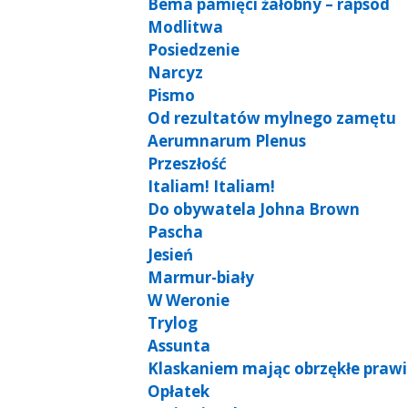
Bema pamięci żałobny – rapsod
Modlitwa
Posiedzenie
Narcyz
Pismo
Od rezultatów mylnego zamętu
Aerumnarum Plenus
Przeszłość
Italiam! Italiam!
Do obywatela Johna Brown
Pascha
Jesień
Marmur-biały
W Weronie
Trylog
Assunta
Klaskaniem mając obrzękłe prawi
Opłatek