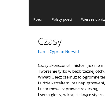
Poeci
Polscy poeci
Wiersze dla dz
Czasy
Kamil Cyprian Norwid
Czasy skończone! – historii już nie m
Tworzenie tylko w bezbrzeżnej otchł
Wiwat!… lecz czemuż to ogromne t
Ludzie kształtami ras napiętnowani,
I usta mową zaprawne rozliczną,
I serca głoszą w kraj cieknące styczn