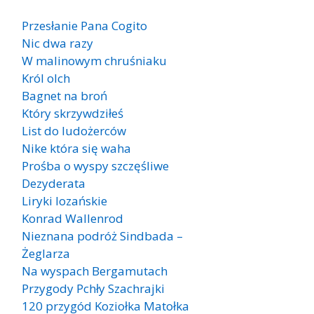
Przesłanie Pana Cogito
Nic dwa razy
W malinowym chruśniaku
Król olch
Bagnet na broń
Który skrzywdziłeś
List do ludożerców
Nike która się waha
Prośba o wyspy szczęśliwe
Dezyderata
Liryki lozańskie
Konrad Wallenrod
Nieznana podróż Sindbada –
Żeglarza
Na wyspach Bergamutach
Przygody Pchły Szachrajki
120 przygód Koziołka Matołka