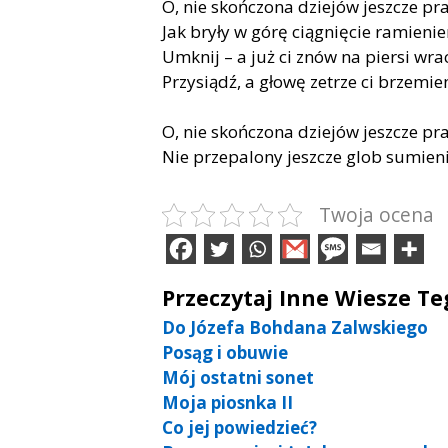
O, nie skończona dziejów jeszcze pr
Jak bryły w górę ciągnięcie ramieni
Umknij – a już ci znów na piersi wra
Przysiądź, a głowę zetrze ci brzemi
O, nie skończona dziejów jeszcze pr
Nie przepalony jeszcze glob sumie
Twoja ocena
Przeczytaj Inne Wiesze T
Do Józefa Bohdana Zalwskiego
Posąg i obuwie
Mój ostatni sonet
Moja piosnka II
Co jej powiedzieć?