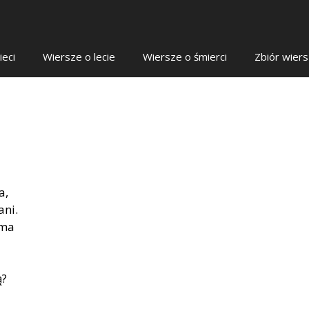
ieci
Wiersze o lecie
Wiersze o śmierci
Zbiór wier
a,
ani.
ema
ą?