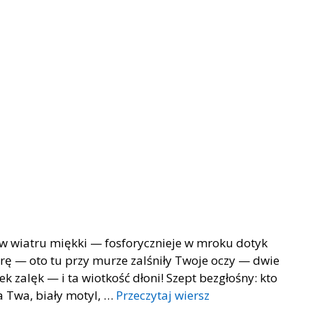
ew wiatru miękki — fosforycznieje w mroku dotyk
rę — oto tu przy murze zalśniły Twoje oczy — dwie
 zalęk — i ta wiotkość dłoni! Szept bezgłośny: kto
a Twa, biały motyl, …
Przeczytaj wiersz