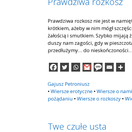
Prawdziwa rozkosz
Prawdziwa rozkosz nie jest w namięt
krótkiem, ażeby w nim mógł szczęści
żałością i smutkiem. Szybko mijają
duszy nam zagości, gdy w pieszczot
przedłużymy… do nieskończoności
Gajusz Petroniusz
•
Wiersze erotyczne
•
Wiersze o nami
pożądaniu
•
Wiersze o rozkoszy
•
Wi
Twe czułe usta