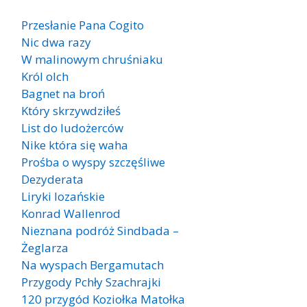
Przesłanie Pana Cogito
Nic dwa razy
W malinowym chruśniaku
Król olch
Bagnet na broń
Który skrzywdziłeś
List do ludożerców
Nike która się waha
Prośba o wyspy szczęśliwe
Dezyderata
Liryki lozańskie
Konrad Wallenrod
Nieznana podróż Sindbada –
Żeglarza
Na wyspach Bergamutach
Przygody Pchły Szachrajki
120 przygód Koziołka Matołka