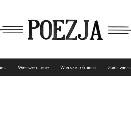
ieci
Wiersze o lecie
Wiersze o śmierci
Zbiór wier