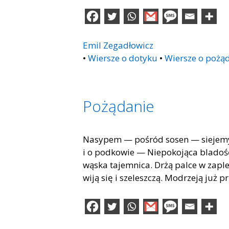
Emil Zegadłowicz
•
Wiersze o dotyku
•
Wiersze o pożą
Pożądanie
Nasypem — pośród sosen — siejemy 
i o podkowie — Niepokojąca bladość
wąska tajemnica. Drżą palce w zaple
wiją się i szeleszczą. Modrzeją już 