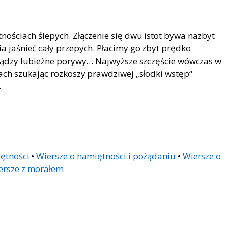
nościach ślepych. Złączenie się dwu istot bywa nazbyt
a jaśnieć cały przepych. Płacimy go zbyt prędko
 żądzy lubieżne porywy… Najwyższe szczęście wówczas w
ach szukając rozkoszy prawdziwej „słodki wstęp“
…
ętności
•
Wiersze o namiętności i pożądaniu
•
Wiersze o
ersze z morałem