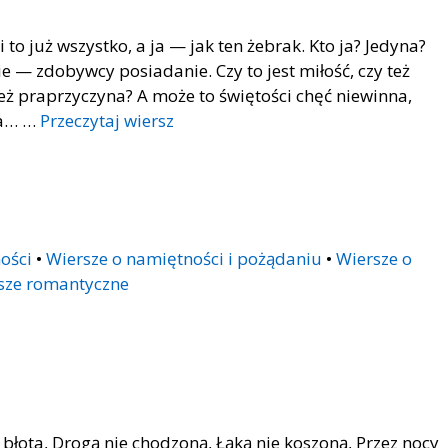
o już wszystko, a ja — jak ten żebrak. Kto ja? Jedyna?
ie — zdobywcy posiadanie. Czy to jest miłość, czy też
też praprzyczyna? A może to świętości chęć niewinna,
ia… …
Przeczytaj wiersz
ości
•
Wiersze o namiętności i pożądaniu
•
Wiersze o
sze romantyczne
 błota, Drogą nie chodzoną, Łąką nie koszoną, Przez nocy