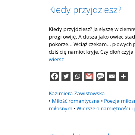
Kiedy przyjdziesz?
Kiedy przyjdziesz? Ja słyszę w cie
progi owiję, A dusza jako owiec stad
pokorze… Wciąż czekam… płowych pi
dziś cię namiot kryje, Czy dłoń czyj
wiersz
Kazimiera Zawistowska
•
Miłość romantyczna
•
Poezja miłos
miłosnym
•
Wiersze o namiętności i