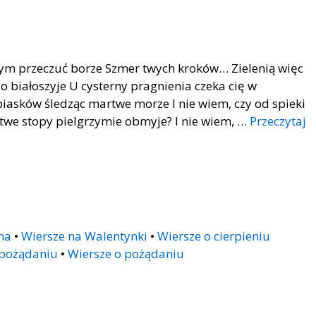
mnym przeczuć borze Szmer twych kroków… Zielenią więc
o białoszyje U cysterny pragnienia czeka cię w
asków śledząc martwe morze I nie wiem, czy od spieki
a twe stopy pielgrzymie obmyje? I nie wiem, …
Przeczytaj
na
•
Wiersze na Walentynki
•
Wiersze o cierpieniu
 pożądaniu
•
Wiersze o pożądaniu