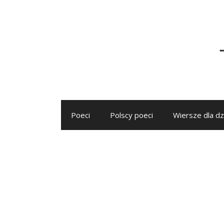
Przejdź
do
treści
Poeci
Polscy poeci
Wiersze dla dz