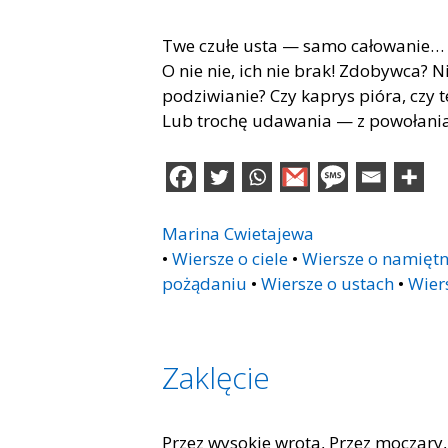
Twe czułe usta — samo całowanie… i t
O nie nie, ich nie brak! Zdobywca? N
podziwianie? Czy kaprys pióra, czy 
Lub trochę udawania — z powołan
Marina Cwietajewa
•
Wiersze o ciele
•
Wiersze o namiętn
pożądaniu
•
Wiersze o ustach
•
Wier
Zaklęcie
Przez wysokie wrota, Przez moczary,