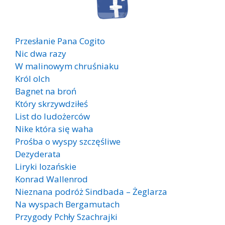
Przesłanie Pana Cogito
Nic dwa razy
W malinowym chruśniaku
Król olch
Bagnet na broń
Który skrzywdziłeś
List do ludożerców
Nike która się waha
Prośba o wyspy szczęśliwe
Dezyderata
Liryki lozańskie
Konrad Wallenrod
Nieznana podróż Sindbada – Żeglarza
Na wyspach Bergamutach
Przygody Pchły Szachrajki