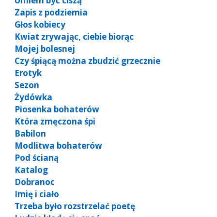
Umiem być ciszą
Zapis z podziemia
Głos kobiecy
Kwiat zrywając, ciebie biorąc
Mojej bolesnej
Czy śpiącą można zbudzić grzecznie
Erotyk
Sezon
Żydówka
Piosenka bohaterów
Która zmęczona śpi
Babilon
Modlitwa bohaterów
Pod ścianą
Katalog
Dobranoc
Imię i ciało
Trzeba było rozstrzelać poetę