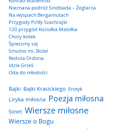
Konrad Wallenrod
Nieznana podróż Sindbada – Żeglarza
Na wyspach Bergamutach
Przygody Pchły Szachrajki
120 przygód Koziołka Matołka
Chory kotek
Śpieszmy się
Smutno mi, Boże!
Reduta Ordona
Idzie Grześ
Oda do młodości
Bajki
Bajki Krasickiego
Erotyk
Poezja miłosna
Liryka miłosna
Wiersze miłosne
Sonet
Wiersze o Bogu