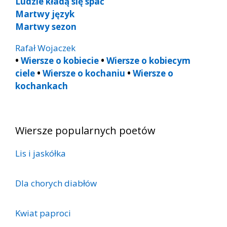
Ludzie kładą się spać
Martwy język
Martwy sezon
Rafał Wojaczek
•
Wiersze o kobiecie
•
Wiersze o kobiecym
ciele
•
Wiersze o kochaniu
•
Wiersze o
kochankach
Wiersze popularnych poetów
Lis i jaskółka
Dla chorych diabłów
Kwiat paproci