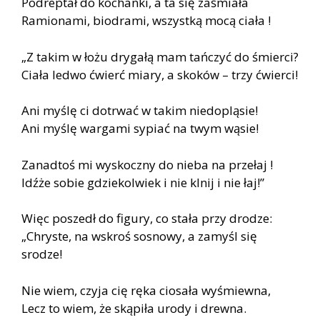
Podreptał do kochanki, a ta się zaśmiała
Ramionami, biodrami, wszystką mocą ciała !
„Z takim w łożu drygałą mam tańczyć do śmierci?
Ciała ledwo ćwierć miary, a skoków – trzy ćwierci!
Ani myślę ci dotrwać w takim niedopląsie!
Ani myślę wargami sypiać na twym wąsie!
Zanadtoś mi wyskoczny do nieba na przełaj !
Idźże sobie gdziekolwiek i nie klnij i nie łaj!”
Więc poszedł do figury, co stała przy drodze:
„Chryste, na wskroś sosnowy, a zamyśl się
srodze!
Nie wiem, czyja cię ręka ciosała wyśmiewna,
Lecz to wiem, że skąpiła urody i drewna.