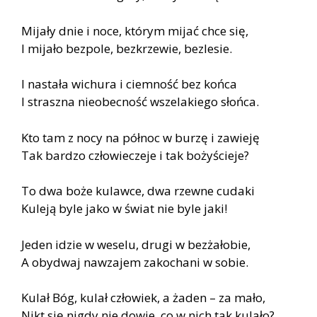
Mijały dnie i noce, którym mijać chce się,
I mijało bezpole, bezkrzewie, bezlesie.
I nastała wichura i ciemność bez końca
I straszna nieobecność wszelakiego słońca.
Kto tam z nocy na północ w burzę i zawieję
Tak bardzo człowieczeje i tak bożyścieje?
To dwa boże kulawce, dwa rzewne cudaki
Kuleją byle jako w świat nie byle jaki!
Jeden idzie w weselu, drugi w bezżałobie,
A obydwaj nawzajem zakochani w sobie.
Kulał Bóg, kulał człowiek, a żaden – za mało,
Nikt się nigdy nie dowie, co w nich tak kulało?