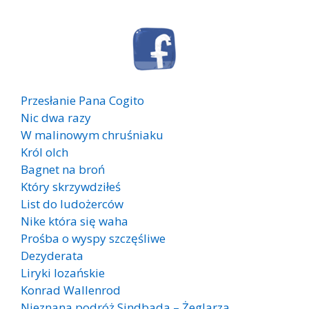
Przesłanie Pana Cogito
Nic dwa razy
W malinowym chruśniaku
Król olch
Bagnet na broń
Który skrzywdziłeś
List do ludożerców
Nike która się waha
Prośba o wyspy szczęśliwe
Dezyderata
Liryki lozańskie
Konrad Wallenrod
Nieznana podróż Sindbada – Żeglarza