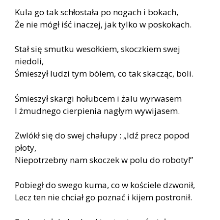
Kula go tak schłostała po nogach i bokach,
Że nie mógł iść inaczej, jak tylko w poskokach.
Stał się smutku wesołkiem, skoczkiem swej
niedoli,
Śmieszył ludzi tym bólem, co tak skacząc, boli.
Śmieszył skargi hołubcem i żalu wyrwasem
I żmudnego cierpienia nagłym wywijasem.
Zwlókł się do swej chałupy : „Idź precz popod
płoty,
Niepotrzebny nam skoczek w polu do roboty!”
Pobiegł do swego kuma, co w kościele dzwonił,
Lecz ten nie chciał go poznać i kijem postronił.