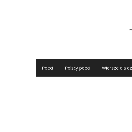
Przejdź
do
treści
Poeci
Polscy poeci
Wiersze dla dz