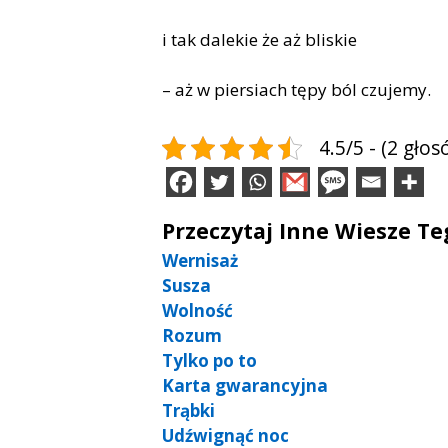
i tak dalekie że aż bliskie
– aż w piersiach tępy ból czujemy.
4.5/5 - (2 głos
Przeczytaj Inne Wiesze T
Wernisaż
Susza
Wolność
Rozum
Tylko po to
Karta gwarancyjna
Trąbki
Udźwignąć noc