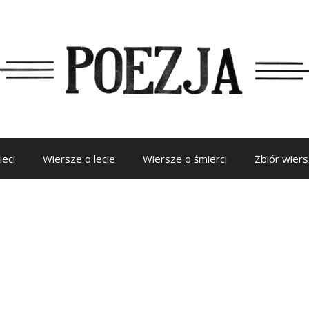
ieci
Wiersze o lecie
Wiersze o śmierci
Zbiór wier