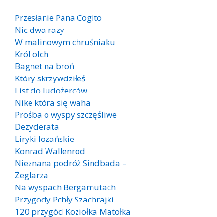
Przesłanie Pana Cogito
Nic dwa razy
W malinowym chruśniaku
Król olch
Bagnet na broń
Który skrzywdziłeś
List do ludożerców
Nike która się waha
Prośba o wyspy szczęśliwe
Dezyderata
Liryki lozańskie
Konrad Wallenrod
Nieznana podróż Sindbada –
Żeglarza
Na wyspach Bergamutach
Przygody Pchły Szachrajki
120 przygód Koziołka Matołka