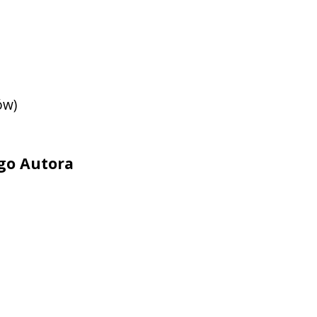
ów)
ego Autora