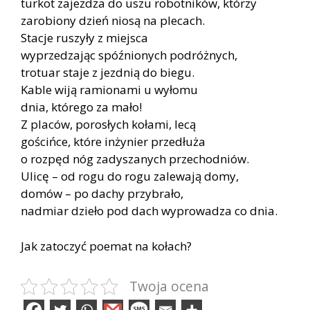
turkot zajeżdża do uszu robotników, którzy
zarobiony dzień niosą na plecach.
Stacje ruszyły z miejsca
wyprzedzając spóźnionych podróżnych,
trotuar staje z jezdnią do biegu.
Kable wiją ramionami u wyłomu
dnia, którego za mało!
Z placów, porosłych kołami, lecą
gościńce, które inżynier przedłuża
o rozpęd nóg zadyszanych przechodniów.
Ulicę – od rogu do rogu zalewają domy,
domów – po dachy przybrało,
nadmiar dzieło pod dach wyprowadza co dnia.
Jak zatoczyć poemat na kołach?
Twoja ocena