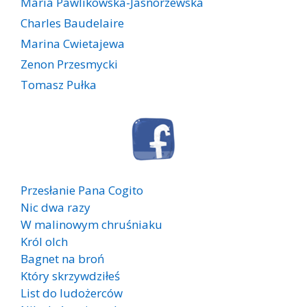
Maria Pawlikowska-Jasnorzewska
Charles Baudelaire
Marina Cwietajewa
Zenon Przesmycki
Tomasz Pułka
Przesłanie Pana Cogito
Nic dwa razy
W malinowym chruśniaku
Król olch
Bagnet na broń
Który skrzywdziłeś
List do ludożerców