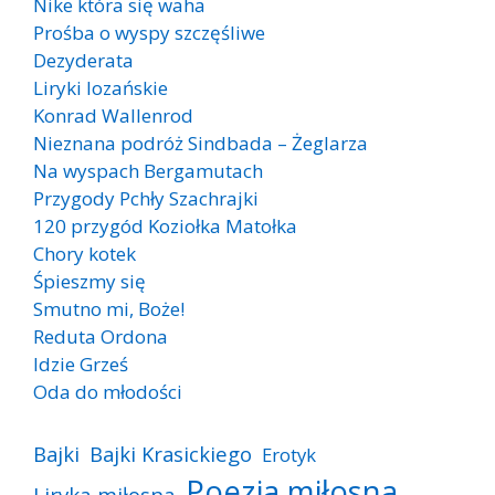
Nike która się waha
Prośba o wyspy szczęśliwe
Dezyderata
Liryki lozańskie
Konrad Wallenrod
Nieznana podróż Sindbada – Żeglarza
Na wyspach Bergamutach
Przygody Pchły Szachrajki
120 przygód Koziołka Matołka
Chory kotek
Śpieszmy się
Smutno mi, Boże!
Reduta Ordona
Idzie Grześ
Oda do młodości
Bajki
Bajki Krasickiego
Erotyk
Poezja miłosna
Liryka miłosna