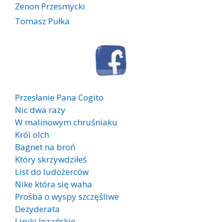
Zenon Przesmycki
Tomasz Pułka
Przesłanie Pana Cogito
Nic dwa razy
W malinowym chruśniaku
Król olch
Bagnet na broń
Który skrzywdziłeś
List do ludożerców
Nike która się waha
Prośba o wyspy szczęśliwe
Dezyderata
Liryki lozańskie