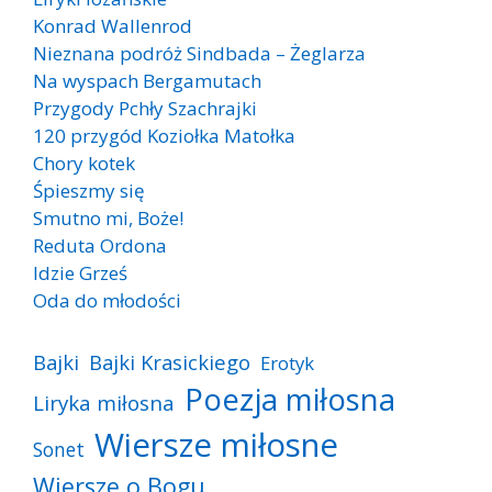
Konrad Wallenrod
Nieznana podróż Sindbada – Żeglarza
Na wyspach Bergamutach
Przygody Pchły Szachrajki
120 przygód Koziołka Matołka
Chory kotek
Śpieszmy się
Smutno mi, Boże!
Reduta Ordona
Idzie Grześ
Oda do młodości
Bajki
Bajki Krasickiego
Erotyk
Poezja miłosna
Liryka miłosna
Wiersze miłosne
Sonet
Wiersze o Bogu