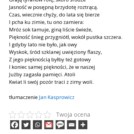
Jasność w posępną brzydotę roztrącą.
Czas, wiecznie chyży, do lata się bierze
I pcha ku zimie, tu ono zamiera:
Mróz sok tamuje, giną liście świeże,
Piękność śnieg przygniótł, wokół pustka szczera.
I gdyby lato nie było, jak owy
Wyskok, śród szklanej uwięziony flaszy,
Z jego pięknością byłby też gotowy
I koniec samej piękności, że w naszej
Jużby zagasła pamięci. Atoli
Kwiat li swój pozór traci z zimy woli.
tłumaczenie
Jan Kasprowicz
Twoja ocena