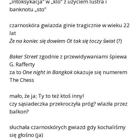
„intoksykacja” w „klo” z użyciem lustra i
banknotu „sto”
czarnoskóra gwiazda ginie tragicznie w wieku 22
lat
Że na koniec się dowiem Ot tak się toczy świat
(?)
Baker Street
zgodnie z przewidywaniami śpiewa
G. Rafferty
za to
One night in Bangkok
okazuje się numerem
The Chess
mało, że ja; Ty to też ktoś inny!
czy sąsiadeczka przekroczyła próg? wlazła przez
balkon?
słuchała czarnoskórych gwiazd gdy kochaliśmy
się głośno (ja)