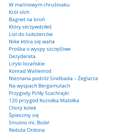
W malinowym chruśniaku
Król olch
Bagnet na broń
Który skrzywdziłeś
List do ludożerców
Nike która się waha
Prośba o wyspy szczęśliwe
Dezyderata
Liryki lozańskie
Konrad Wallenrod
Nieznana podróż Sindbada – Żeglarza
Na wyspach Bergamutach
Przygody Pchły Szachrajki
120 przygód Koziołka Matołka
Chory kotek
Śpieszmy się
Smutno mi, Boże!
Reduta Ordona