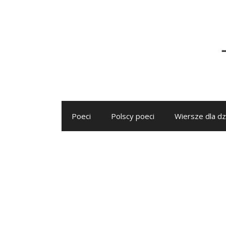
Przejdź
do
treści
Poeci
Polscy poeci
Wiersze dla dz