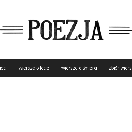
ieci
Wiersze o lecie
Wiersze o śmierci
Zbiór wier