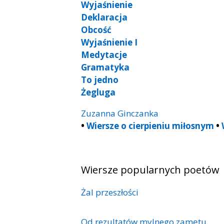
Wyjaśnienie
Deklaracja
Obcość
Wyjaśnienie I
Medytacje
Gramatyka
To jedno
Żegluga
Zuzanna Ginczanka
•
Wiersze o cierpieniu miłosnym
•
Wiersze popularnych poetów
Żal przeszłości
Od rezultatów mylnego zamętu