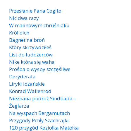
Przesłanie Pana Cogito
Nic dwa razy
W malinowym chruśniaku
Król olch
Bagnet na broń
Który skrzywdziłeś
List do ludożerców
Nike która się waha
Prośba o wyspy szczęśliwe
Dezyderata
Liryki lozańskie
Konrad Wallenrod
Nieznana podróż Sindbada –
Żeglarza
Na wyspach Bergamutach
Przygody Pchły Szachrajki
120 przygód Koziołka Matołka