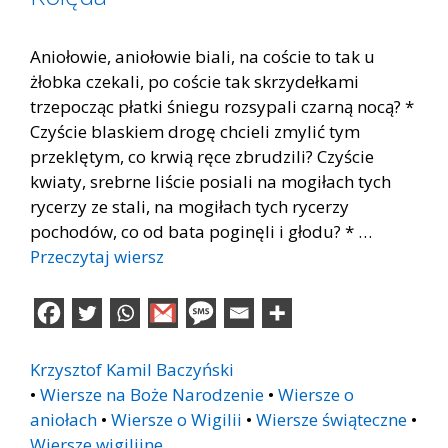
Aniołowie, aniołowie biali, na coście to tak u
żłobka czekali, po coście tak skrzydełkami
trzepocząc płatki śniegu rozsypali czarną nocą? *
Czyście blaskiem drogę chcieli zmylić tym
przeklętym, co krwią ręce zbrudzili? Czyście
kwiaty, srebrne liście posiali na mogiłach tych
rycerzy ze stali, na mogiłach tych rycerzy
pochodów, co od bata poginęli i głodu? * …
Przeczytaj wiersz
Krzysztof Kamil Baczyński
•
Wiersze na Boże Narodzenie
•
Wiersze o
aniołach
•
Wiersze o Wigilii
•
Wiersze świąteczne
•
Wiersze wigilijne