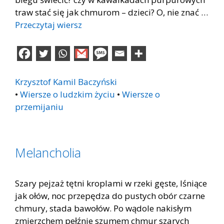
traw stać się jak chmurom – dzieci? O, nie znać …
Przeczytaj wiersz
Krzysztof Kamil Baczyński
•
Wiersze o ludzkim życiu
•
Wiersze o
przemijaniu
Melancholia
Szary pejzaż tętni kroplami w rzeki gęste, lśniące
jak ołów, noc przepędza do pustych obór czarne
chmury, stada bawołów. Po wądole nakisłym
zmierzchem pełźnie szumem chmur szarych