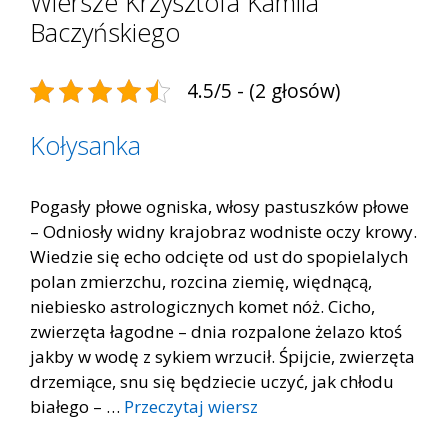
Wiersze Krzysztofa Kamila
Baczyńskiego
4.5/5 - (2 głosów)
Kołysanka
Pogasły płowe ogniska, włosy pastuszków płowe
– Odniosły widny krajobraz wodniste oczy krowy.
Wiedzie się echo odcięte od ust do spopielalych
polan zmierzchu, rozcina ziemię, więdnącą,
niebiesko astrologicznych komet nóż. Cicho,
zwierzęta łagodne – dnia rozpalone żelazo ktoś
jakby w wodę z sykiem wrzucił. Śpijcie, zwierzęta
drzemiące, snu się będziecie uczyć, jak chłodu
białego – …
Przeczytaj wiersz