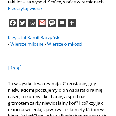
taki lot – za wysoki. Słońce, słońce w ramionach …
Przeczytaj wiersz
Krzysztof Kamil Baczyński
•
Wiersze miłosne
•
Wiersze o miłości
Dłoń
To wszystko trwa czy mija. Co zostanie, gdy
nieświadomi poczujemy dłoń wspartą o ramię
nasze, o trumny i kochanie, a spod nas
grzmotem zarży niewidzialny koń? I co? czy jak
ułani na wojenkę zjaw, czy jak komety lądom w
biegu świecić? czy w kawalkadach purpurowych