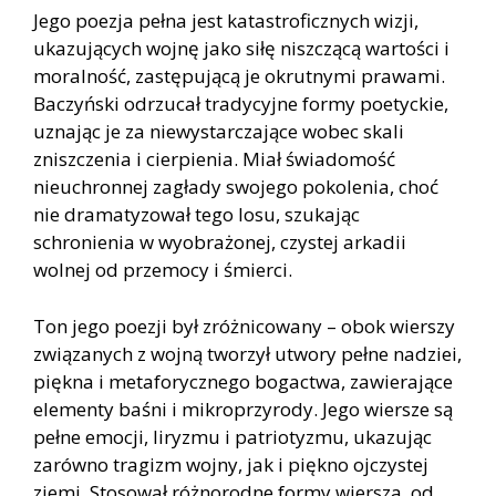
Jego poezja pełna jest katastroficznych wizji,
ukazujących wojnę jako siłę niszczącą wartości i
moralność, zastępującą je okrutnymi prawami.
Baczyński odrzucał tradycyjne formy poetyckie,
uznając je za niewystarczające wobec skali
zniszczenia i cierpienia. Miał świadomość
nieuchronnej zagłady swojego pokolenia, choć
nie dramatyzował tego losu, szukając
schronienia w wyobrażonej, czystej arkadii
wolnej od przemocy i śmierci.
Ton jego poezji był zróżnicowany – obok wierszy
związanych z wojną tworzył utwory pełne nadziei,
piękna i metaforycznego bogactwa, zawierające
elementy baśni i mikroprzyrody. Jego wiersze są
pełne emocji, liryzmu i patriotyzmu, ukazując
zarówno tragizm wojny, jak i piękno ojczystej
ziemi. Stosował różnorodne formy wiersza, od