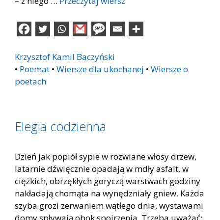
– z niego …
Przeczytaj wiersz
Krzysztof Kamil Baczyński
•
Poemat
•
Wiersze dla ukochanej
•
Wiersze o
poetach
Elegia codzienna
Dzień jak popiół sypie w rozwiane włosy drzew,
latarnie dźwięcznie opadają w mdły asfalt, w
ciężkich, obrzękłych goryczą warstwach godziny
nakładają chomąta na wynędzniały gniew. Każda
szyba grozi zerwaniem wątłego dnia, wystawami
domy spływają obok spojrzenia. Trzeba uważać: