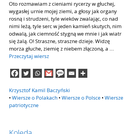
Oto rozmawiam z cieniami rycerzy w głuchej,
wygasłej urnie mojej ziemi, a głosy jak organy
rosną i strudzeni, tyle wieków zwalając, co nad
nimi leżą, tyle serc w jeden kamień skutych, nim
odwalą, jak ciemność stygną we mnie i jak wiatr
się żalą. O! Straszne, straszne dzieje. Widzę
morza głuche, ziemię z niebem złączoną, a …
Przeczytaj wiersz
Krzysztof Kamil Baczyński
•
Wiersze o Polakach
•
Wiersze o Polsce
•
Wiersze
patriotyczne
Kolęda