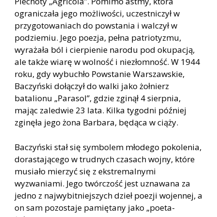
Piechoty „Agricola”. Pomimo astmy, która
ograniczała jego możliwości, uczestniczył w
przygotowaniach do powstania i walczył w
podziemiu. Jego poezja, pełna patriotyzmu,
wyrażała ból i cierpienie narodu pod okupacją,
ale także wiarę w wolność i niezłomność. W 1944
roku, gdy wybuchło Powstanie Warszawskie,
Baczyński dołączył do walki jako żołnierz
batalionu „Parasol”, gdzie zginął 4 sierpnia,
mając zaledwie 23 lata. Kilka tygodni później
zginęła jego żona Barbara, będąca w ciąży.
Baczyński stał się symbolem młodego pokolenia,
dorastającego w trudnych czasach wojny, które
musiało mierzyć się z ekstremalnymi
wyzwaniami. Jego twórczość jest uznawana za
jedno z najwybitniejszych dzieł poezji wojennej, a
on sam pozostaje pamiętany jako „poeta-