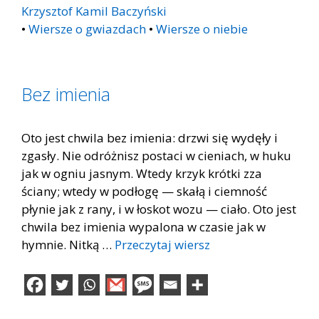
Krzysztof Kamil Baczyński
•
Wiersze o gwiazdach
•
Wiersze o niebie
Bez imienia
Oto jest chwila bez imienia: drzwi się wydęły i
zgasły. Nie odróżnisz postaci w cieniach, w huku
jak w ogniu jasnym. Wtedy krzyk krótki zza
ściany; wtedy w podłogę — skałą i ciemność
płynie jak z rany, i w łoskot wozu — ciało. Oto jest
chwila bez imienia wypalona w czasie jak w
hymnie. Nitką …
Przeczytaj wiersz