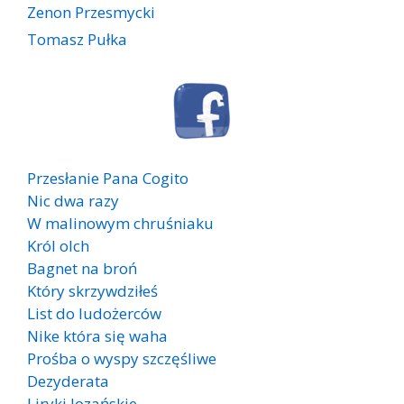
Zenon Przesmycki
Tomasz Pułka
Przesłanie Pana Cogito
Nic dwa razy
W malinowym chruśniaku
Król olch
Bagnet na broń
Który skrzywdziłeś
List do ludożerców
Nike która się waha
Prośba o wyspy szczęśliwe
Dezyderata
Liryki lozańskie