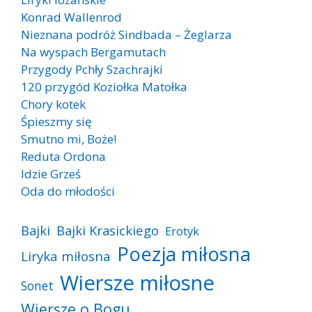
Konrad Wallenrod
Nieznana podróż Sindbada – Żeglarza
Na wyspach Bergamutach
Przygody Pchły Szachrajki
120 przygód Koziołka Matołka
Chory kotek
Śpieszmy się
Smutno mi, Boże!
Reduta Ordona
Idzie Grześ
Oda do młodości
Bajki
Bajki Krasickiego
Erotyk
Poezja miłosna
Liryka miłosna
Wiersze miłosne
Sonet
Wiersze o Bogu