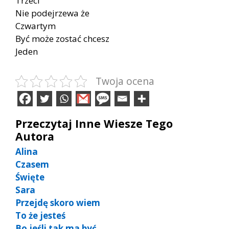
Trzeci
Nie podejrzewa że
Czwartym
Być może zostać chcesz
Jeden
Twoja ocena
Przeczytaj Inne Wiesze Tego
Autora
Alina
Czasem
Święte
Sara
Przejdę skoro wiem
To że jesteś
Bo jeśli tak ma być