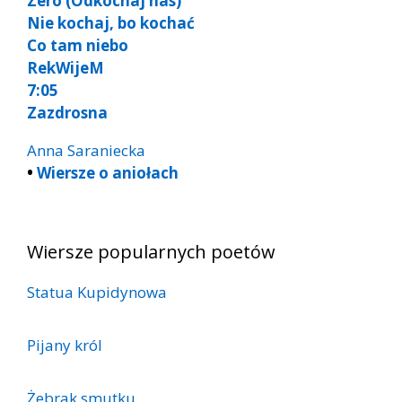
Zero (Odkochaj nas)
Nie kochaj, bo kochać
Co tam niebo
RekWijeM
7:05
Zazdrosna
Anna Saraniecka
•
Wiersze o aniołach
Wiersze popularnych poetów
Statua Kupidynowa
Pijany król
Żebrak smutku