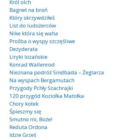
Król olch
Bagnet na broń
Który skrzywdziłeś
List do ludożerców
Nike która się waha
Prośba o wyspy szczęśliwe
Dezyderata
Liryki lozańskie
Konrad Wallenrod
Nieznana podróż Sindbada – Żeglarza
Na wyspach Bergamutach
Przygody Pchły Szachrajki
120 przygód Koziołka Matołka
Chory kotek
Śpieszmy się
Smutno mi, Boże!
Reduta Ordona
Idzie Grześ