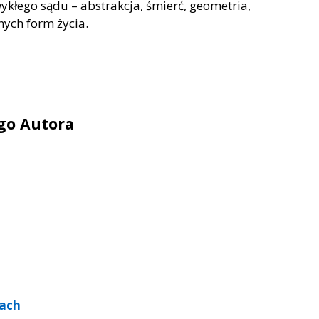
wykłego sądu – abstrakcja, śmierć, geometria,
nych form życia.
ego Autora
kach