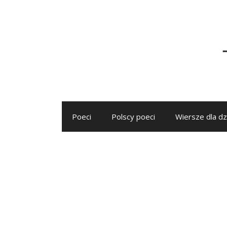
Przejdź
do
treści
Poeci
Polscy poeci
Wiersze dla dz