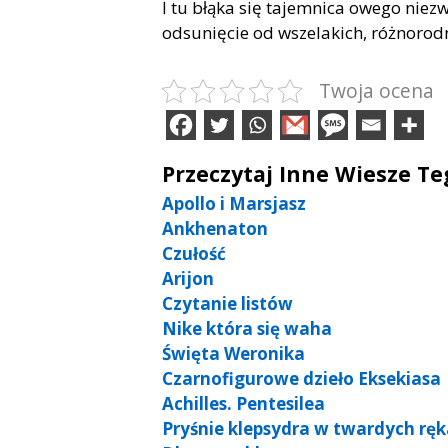
I tu błąka się tajemnica owego niez
odsunięcie od wszelakich, różnorod
Twoja ocena
Przeczytaj Inne Wiesze T
Apollo i Marsjasz
Ankhenaton
Czułość
Arijon
Czytanie listów
Nike która się waha
Święta Weronika
Czarnofigurowe dzieło Eksekiasa
Achilles. Pentesilea
Pryśnie klepsydra w twardych rę