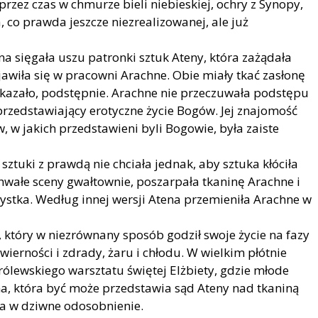
rzez czas w chmurze bieli niebieskiej, ochry z Synopy,
ta, co prawda jeszcze niezrealizowanej, ale już
a sięgała uszu patronki sztuk Ateny, która zażądała
awiła się w pracowni Arachne. Obie miały tkać zasłonę
 okazało, podstępnie. Arachne nie przeczuwała podstępu
rzedstawiający erotyczne życie Bogów. Jej znajomość
w, w jakich przedstawieni byli Bogowie, była zaiste
ztuki z prawdą nie chciała jednak, aby sztuka kłóciła
uchwałe sceny gwałtownie, poszarpała tkaninę Arachne i
rtystka. Według innej wersji Atena przemieniła Arachne w
, który w niezrównany sposób godził swoje życie na fazy
 wierności i zdrady, żaru i chłodu. W wielkim płótnie
ólewskiego warsztatu świętej Elżbiety, gdzie młode
na, która być może przedstawia sąd Ateny nad tkaniną
la w dziwne odosobnienie.