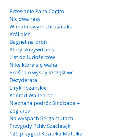
Przesłanie Pana Cogito
Nic dwa razy
W malinowym chruśniaku
Król olch
Bagnet na broń
Który skrzywdziłeś
List do ludożerców
Nike która się waha
Prośba o wyspy szczęśliwe
Dezyderata
Liryki lozańskie
Konrad Wallenrod
Nieznana podróż Sindbada –
Żeglarza
Na wyspach Bergamutach
Przygody Pchły Szachrajki
120 przygód Koziołka Matołka