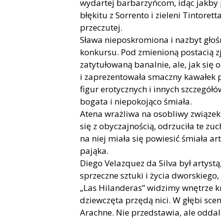
wydartej barbarzyńcom, idąc jakby p
błękitu z Sorrento i zieleni Tintoret
przeczutej.
Sława nieposkromiona i nazbyt głośn
konkursu. Pod zmienioną postacią zj
zatytułowaną banalnie, ale, jak się
i zaprezentowała smaczny kawałek p
figur erotycznych i innych szczegółó
bogata i niepokojąco śmiała.
Atena wrażliwa na osobliwy związek s
się z obyczajnością, odrzuciła te z
na niej miała się powiesić śmiała a
pająka.
Diego Velazquez da Silva był artystą
sprzeczne sztuki i życia dworskiego,
„Las Hilanderas” widzimy wnętrze kr
dziewczęta przędą nici. W głębi sce
Arachne. Nie przedstawia, ale odda