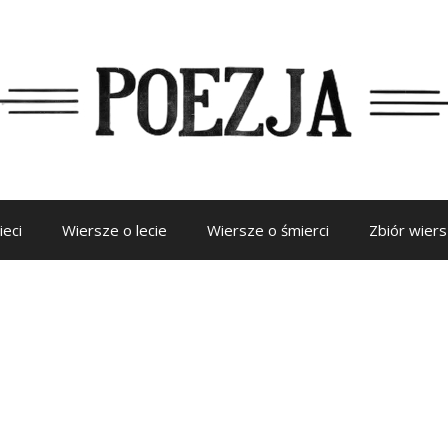
ieci
Wiersze o lecie
Wiersze o śmierci
Zbiór wier