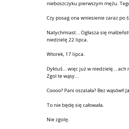
nieboszczyku pierwszym mężu. Tego
Czy posag ona wniesienie zaraz po ś
Natychmiast… Ogłasza się małżeńst
niedzielę 22 lipca.
Wtorek, 17 lipca.
Dyktuś… więc już w niedzielę… ach
Zgol te wąsy…
Coooo? Pani oszalała? Bez wąs
ó
w!! J
To nie będę się całowała.
Nie zgolę.