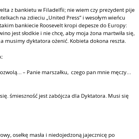
ta z bankietu w Filadelfii; nie wiem czy prezydent pije
telkach na zdieciu „United Press” i wesołym wieńcu
o takim bankiecie Roosevelt kropi depesze do Europy:
– wino jest słodkie i nie chcę, aby moja żona martwiła się,
zja musimy dyktatora ożenić. Kobieta dokona reszta.
k:
 pozwolą… – Panie marszałku, czego pan mnie męczy…
się.
ś
mieszność
jest zab
ó
jcza dla Dyktatora. Musi się
wy, osełkę masła i niedojedzoną jajecznicę po