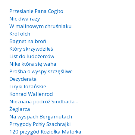
Przesłanie Pana Cogito
Nic dwa razy
W malinowym chruśniaku
Król olch
Bagnet na broń
Który skrzywdziłeś
List do ludożerców
Nike która się waha
Prośba o wyspy szczęśliwe
Dezyderata
Liryki lozańskie
Konrad Wallenrod
Nieznana podróż Sindbada –
Żeglarza
Na wyspach Bergamutach
Przygody Pchły Szachrajki
120 przygód Koziołka Matołka