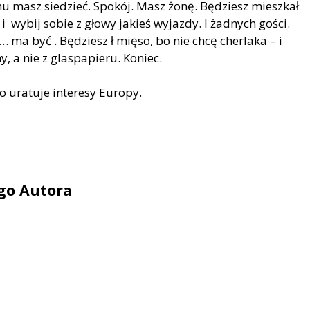
u masz siedzieć. Spok
ó
j. Masz żonę. Będziesz mieszkał
 wybij sobie z głowy jakieś wyjazdy. I żadnych gości.
… ma być . Będziesz ł mięso, bo nie chcę cherlaka – i
ny, a nie z glaspapieru.
Koniec.
 uratuje interesy Europy.
ego Autora