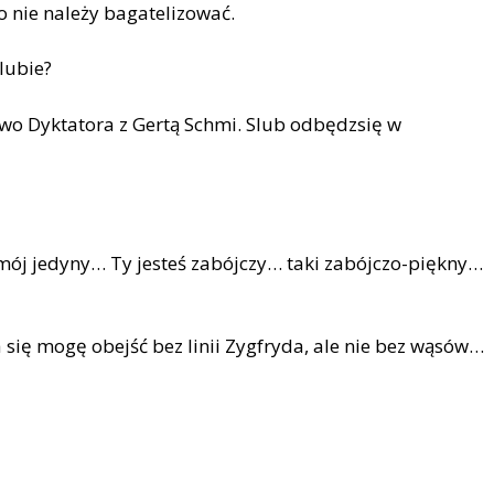
 nie należy bagatelizować.
lubie?
wo Dyktatora z Gertą Schmi. Slub odbędzsię w
 m
ó
j jedyny… Ty jesteś zab
ó
jczy… taki zab
ó
jczo-piękny…
a się mogę obejść bez linii Zygfryda, ale nie bez wąs
ó
w
…