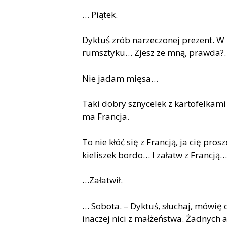
… Piątek.
Dyktuś zr
ó
b narzeczonej prezent. W
rumsztyku… Zjesz ze mną, prawda?
Nie jadam mięsa…
Taki dobry sznycelek z kartofelkami
ma Francja.
To nie kł
óć
się z Francją, ja cię pr
kieliszek bordo… I załatw z Francją…
…Załatwił.
… Sobota. – Dyktuś, słuchaj, m
ó
wię 
inaczej nici z małżeństwa. Żadnych