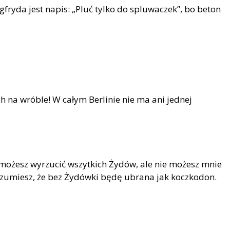
gfryda jest napis: „Pluć tylko do spluwaczek”, bo beton
ch na wr
ó
ble! W całym Berlinie nie ma ani jednej
e możesz wyrzucić wszytkich Żyd
ó
w, ale nie możesz mnie
zumiesz, że bez Żyd
ó
wki będę ubrana jak koczkodon.