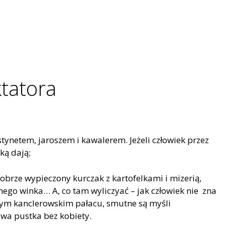
tatora
stynetem, jaroszem i kawalerem. Jeżeli człowiek przez
aką dają;
 dobrze wypieczony kurczak z kartofelkami i mizerią,
ego winka… A, co tam wyliczyać – jak człowiek nie zna
hym kanclerowskim pałacu, smutne są myśli
wa pustka bez kobiety.