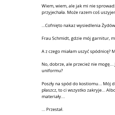
Wiem, wiem, ale jak mi nie sprowad
przyjechała. Może razem coś uszyj
…Cofnięto nakaz wysiedlenia Żyd
ó
Frau Schmidt, gdzie m
ó
j garnitur, m
A z czego miałam uszyć sp
ó
dnicę? M
No, dobrze, ale przecież nie mogę… 
uniformu?
Poszły na sp
ó
d do kostiomu… M
ó
j 
płaszcz, to ci wszystko zakryje… Albo
materiały…
… Przestał.