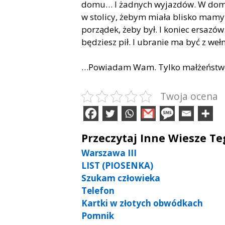
domu… I
ż
adnych wyjazd
ó
w. W dom
w stolicy, żebym miała blisko mamy i
porządek, żeby był. I koniec ersaz
ó
w
będziesz pił. I ubranie ma być z weł
…Powiadam Wam.
Tylko małżeństwo
Twoja ocena
Przeczytaj Inne Wiesze T
Warszawa III
LIST (PIOSENKA)
Szukam człowieka
Telefon
Kartki w złotych obwódkach
Pomnik