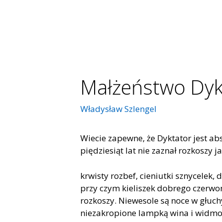
Małżeństwo Dyk
Władysław Szlengel
Wiecie zapewne, że Dyktator jest ab
piędziesiąt lat nie zaznał rozkoszy j
krwisty rozbef, cieniutki sznycelek,
przy czym kieliszek dobrego czerwon
rozkoszy. Niewesole są noce w głuc
niezakropione lampką wina i widmo