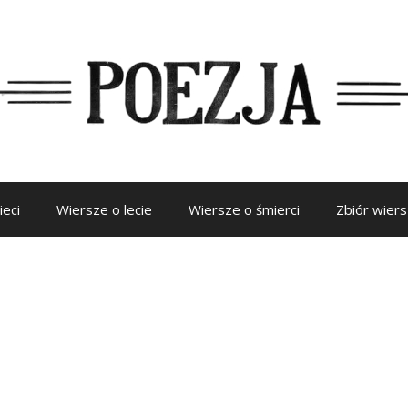
ieci
Wiersze o lecie
Wiersze o śmierci
Zbiór wier