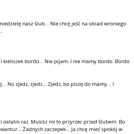
 niedzielę nasz ślub… Nie chcę jeść na obiad wroniego
…
 i kieliszek bordo… Nie pijam. I nie mamy bordo. Bordo
oszę… No zjedz, zjedz… Zjedz, bo piszę do mamy… I
ci ostatni raz. Musisz mi to przyrzec przed ślubem. Bo
 awantur… Żadnych zaczepek… Ja chcę mieć spok
ó
j w