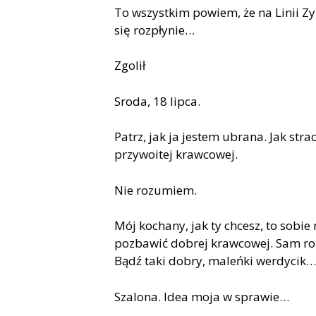
To wszystkim powiem, że na Linii Zy
się rozpłynie…
Zgolił
Sroda, 18 lipca.
Patrz, jak ja jestem ubrana. Jak stra
przywoitej krawcowej.
Nie rozumiem.
M
ó
j kochany, jak ty chcesz, to sobi
pozbawić dobrej krawcowej. Sam ro
Bądź taki dobry, maleńki werdycik…
Szalona. Idea moja w sprawie…