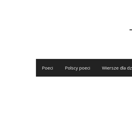
Przejdź
do
treści
Poeci
Polscy poeci
Wiersze dla dz