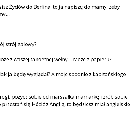
zisz Żyd
ó
w do Berlina, to ja napiszę do mamy, żeby
emy…
w
.
ó
j str
ó
j galowy
?
oże z waszej tandetnej wełny… Może z papieru?
Jak ja będę wyglądał? A moje spodnie z kapitańskiego
drogi, pożycz sobie od marszałka marnarkę i zr
ó
b sobie
 przestań się kł
ó
cić z Anglią, to będziesz miał angielskie