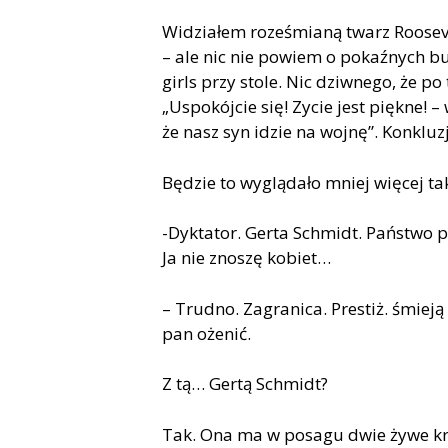
Widziałem roześmianą twarz Roosevel
– ale nic nie powiem o pokaźnych bu
girls przy stole. Nic dziwnego, że p
„Uspok
ó
jcie się! Zycie jest piękne! 
że nasz syn idzie na wojnę”. Konklu
Będzie to wyglądało mniej więcej ta
-Dyktator. Gerta Schmidt. Państwo
Ja nie znoszę kobiet…
– Trudno. Zagranica. Prestiż.
ś
mieją 
pan ożenić.
Z tą… Gertą Schmidt?
Tak. Ona ma w posagu dwie żywe kro